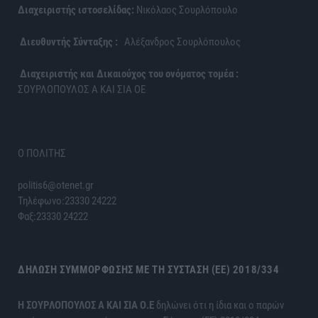
Διαχειριστής ιστοσελίδας:
Νικόλαος Σουρλόπουλο
Διευθυντής Σύνταξης :
Αλέξανδρος Σουρλόπουλος
Διαχειριστής και Δικαιούχος του ονόματος τομέα :
ΣΟΥΡΛΟΠΟΥΛΟΣ Α ΚΑΙ ΣΙΑ ΟΕ
Ο ΠΟΛΙΤΗΣ
politis6@otenet.gr
Τηλέφωνο:23330 24222
Φαξ:23330 24222
ΔΉΛΩΣΗ ΣΥΜΜΌΡΦΩΣΗΣ ΜΕ ΤΗ ΣΎΣΤΑΣΗ (ΕΕ) 2018/334
H ΣΟΥΡΛΟΠΟΥΛΟΣ Α ΚΑΙ ΣΙΑ Ο.Ε
δηλώνει ότι η ίδια και ο παρών