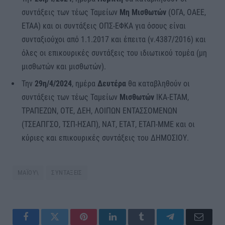
συντάξεις των τέως Ταμείων
Μη Μισθωτών
(ΟΓΑ, ΟΑΕΕ,
ΕΤΑΑ) και οι συντάξεις ΟΠΣ-ΕΦΚΑ για όσους είναι
συνταξιούχοι από 1.1.2017 και έπειτα (ν.4387/2016) και
όλες οι επικουρικές συντάξεις του ιδιωτικού τομέα (μη
μισθωτών και μισθωτών).
Την
29η/4/2024
, ημέρα
Δευτέρα
θα καταβληθούν οι
συντάξεις των τέως Ταμείων
Μισθωτών
ΙΚΑ-ΕΤΑΜ,
ΤΡΑΠΕΖΩΝ, ΟΤΕ, ΔΕΗ, ΛΟΙΠΩΝ ΕΝΤΑΣΣΟΜΕΝΩΝ
(ΤΣΕΑΠΓΣΟ, ΤΣΠ-ΗΣΑΠ), ΝΑΤ, ΕΤΑΤ, ΕΤΑΠ-ΜΜΕ και οι
κύριες και επικουρικές συντάξεις του ΔΗΜΟΣΙΟΥ.
ΜΑΪΟΥ\
ΣΥΝΤΑΞΕΙΣ
Facebook
Twitter
Pinterest
LinkedIn
Tumblr
Telegram
Email