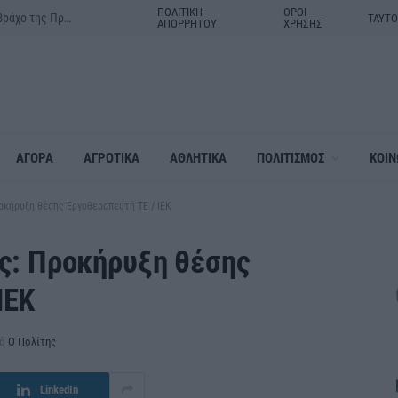
ΠΟΛΙΤΙΚΗ
ΟΡΟΙ
Δράμα:Η γιορτή της Μεταμορφώσεως του Σωτήρος στον ιερό βράχο της Πρασινάδας
ΤΑΥΤ
ΑΠΟΡΡΗΤΟΥ
ΧΡΗΣΗΣ
ΑΓΟΡΑ
ΑΓΡΟΤΙΚΑ
ΑΘΛΗΤΙΚΑ
ΠΟΛΙΤΙΣΜΟΣ
ΚΟΙΝ
ροκήρυξη θέσης Εργοθεραπευτή ΤΕ / ΙΕΚ
ης: Προκήρυξη θέσης
ΙΕΚ
ό
Ο Πολίτης
LinkedIn