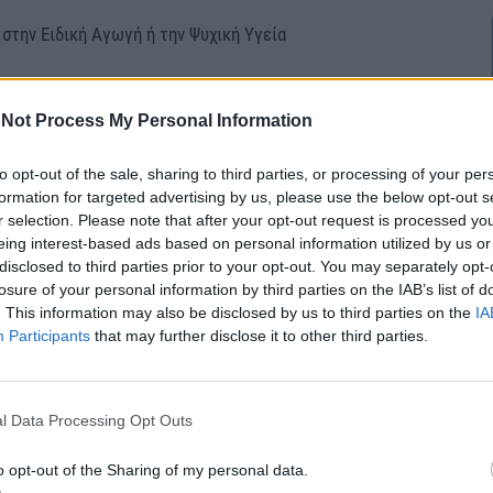
ην Ειδική Αγωγή ή την Ψυχική Υγεία
ράμματος παρέμβασης τόσο σε ατομικό όσο και σε
Not Process My Personal Information
to opt-out of the sale, sharing to third parties, or processing of your per
ες
formation for targeted advertising by us, please use the below opt-out s
r selection. Please note that after your opt-out request is processed y
eing interest-based ads based on personal information utilized by us or
disclosed to third parties prior to your opt-out. You may separately opt-
losure of your personal information by third parties on the IAB’s list of
. This information may also be disclosed by us to third parties on the
IA
Participants
that may further disclose it to other third parties.
Προϋπηρεσία σε αντίστοιχη θέση
l Data Processing Opt Outs
o opt-out of the Sharing of my personal data.
ρογραμμάτων που σχετίζονται με τη λειτουργία