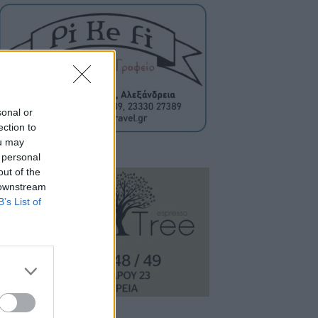
sonal or
ection to
ou may
 personal
out of the
 downstream
B’s List of