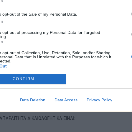
In
o opt-out of the Sale of my Personal Data.
ώσσας
In
to opt-out of processing my Personal Data for Targeted
ing.
In
o opt-out of Collection, Use, Retention, Sale, and/or Sharing
αι να υποβάλουν αίτηση πρόσληψης (υπάρχει στην
ersonal Data that Is Unrelated with the Purposes for which it
lected.
//tapaidiatisanoixis.gr ) και τα συνοδευτικά
Out
24.05.2023 έως και την Παρασκευή 30.06.2023 και
ύθυνση hr@tapaidiatisanoixis.gr με θέμα: Για την
CONFIRM
 το τίτλο της θέσης π.χ. Εργοθεραπευτή).
Data Deletion
Data Access
Privacy Policy
ΑΠΑΡΑΙΤΗΤΑ ΔΙΚΑΙΟΛΟΓΗΤΙΚΑ ΕΙΝΑΙ: