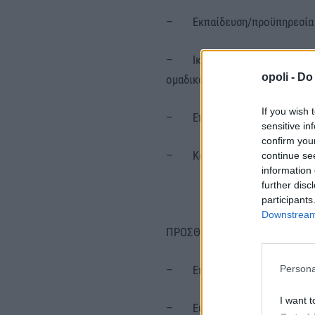
– Εκπαίδευση/προϋπηρεσία στ
– Ικανότητα σχεδιασμού προγ
opoli -
Do 
ομαδικό επίπεδο
If you wish 
– Επικοινωνιακές δεξιότητ
sensitive in
confirm you
– Καλή γνώση Αγγλικών
continue se
information 
further disc
participants
Downstream 
ΠΡΟΣΘΕΤΑ ΠΡΟΣΟΝΤΑ:
– Επαγγελματική εμπειρία – 
Persona
I want t
– Ευχέρεια στην υλοποίηση π