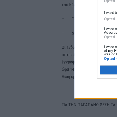
Opted 
του Κέντρου
I want t
– Γνώση δεύτερης ξένης γλ
Opted 
I want 
Advertis
– Δίπλωμα οδήγησης
Opted 
I want t
Οι ενδιαφερόμενοι/ες καλούντ
of my P
was col
ιστοσελίδα του συλλόγου: https:
Opted 
έγγραφά της, από την Τετάρτη 
ώρα 14:30 ηλεκτρονικά στην διε
θέση εργασίας (συμπληρώνοντας
ΓΙΑ ΤΗΝ ΠΑΡΑΠΑΝΩ ΘΕΣΗ ΤΑ 