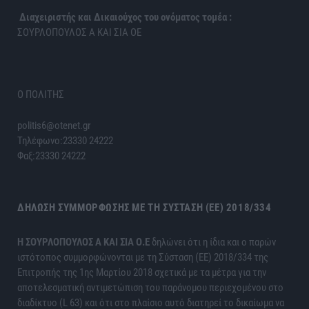
Διαχειριστής και Δικαιούχος του ονόματος τομέα :
ΣΟΥΡΛΟΠΟΥΛΟΣ Α ΚΑΙ ΣΙΑ ΟΕ
Ο ΠΟΛΙΤΗΣ
politis6@otenet.gr
Τηλέφωνο:23330 24222
Φαξ:23330 24222
ΔΉΛΩΣΗ ΣΥΜΜΌΡΦΩΣΗΣ ΜΕ ΤΗ ΣΎΣΤΑΣΗ (ΕΕ) 2018/334
H ΣΟΥΡΛΟΠΟΥΛΟΣ Α ΚΑΙ ΣΙΑ Ο.Ε
δηλώνει ότι η ίδια και ο παρών
ιστότοπος συμμορφώνονται με τη Σύσταση (ΕΕ) 2018/334 της
Επιτροπής της 1ης Μαρτίου 2018 σχετικά με τα μέτρα για την
αποτελεσματική αντιμετώπιση του παράνομου περιεχομένου στο
διαδίκτυο (L 63) και ότι στο πλαίσιο αυτό διατηρεί το δικαίωμα να