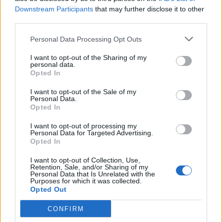
Downstream Participants
that may further disclose it to other
third parties.
Personal Data Processing Opt Outs
I want to opt-out of the Sharing of my
personal data.
Καλαϊτζίδης: Ιδού τα ΈΡΓΑ που υλοποιεί η
Opted In
Περιφέρεια Κεντρικής Μακεδονίας στην Π.Ε.
I want to opt-out of the Sale of my
Personal Data.
Ημαθίας κύριε Παπαστεργίου
Opted In
ΗΜΑΘΙΑ
Κυριακή, 3 Απριλίου 2022 10:12 ΠΜ
Ο Πολίτης
I want to opt-out of processing my
Personal Data for Targeted Advertising.
Στην πρόσφατη επίσκεψή του στην Ημαθία ο επικεφαλής της
Opted In
περιφερειακής παράταξης «Πράξεις για τη Μακεδονία», Χρήστος
Παπαστεργίου, αναρωτήθηκε δημόσια «ποιά…
I want to opt-out of Collection, Use,
Retention, Sale, and/or Sharing of my
Personal Data that Is Unrelated with the
Purposes for which it was collected.
Opted Out
CONFIRM