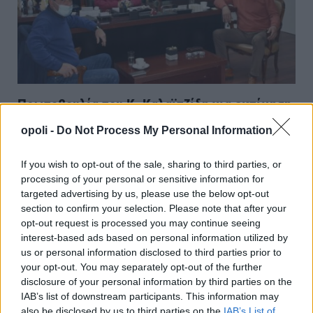
Πρωτοβουλία του Κ. Καλαϊτζίδη για εκτίμηση
της ζημιάς από την καρπόπτωση ροδακίνων
opoli -
Do Not Process My Personal Information
ΗΜΑΘΙΑ
Τρίτη, 3 Μαΐου 2022 12:34 ΜΜ
Ο Πολίτης
If you wish to opt-out of the sale, sharing to third parties, or
ΜΕΤΑ ΑΠΟ ΠΑΡΕΜΒΑΣΗ ΤΟΥ ΑΓΡΟΤΙΚΟΥ ΣΥΛΛΟΓΟΥ ΓΕΩΡΓΩΝ
processing of your personal or sensitive information for
ΒΕΡΟΙΑΣ Με αφορμή το σοβαρό πρόβλημα της καρπόπτωσης που
targeted advertising by us, please use the below opt-out
παρατηρείται σε επιτραπέζιες ποικιλίες…
section to confirm your selection. Please note that after your
opt-out request is processed you may continue seeing
interest-based ads based on personal information utilized by
us or personal information disclosed to third parties prior to
your opt-out. You may separately opt-out of the further
disclosure of your personal information by third parties on the
IAB’s list of downstream participants. This information may
also be disclosed by us to third parties on the
IAB’s List of