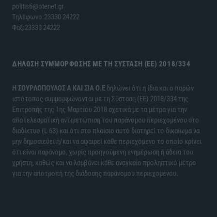
politis6@otenet.gr
Τηλέφωνο:23330 24222
Φαξ:23330 24222
ΔΉΛΩΣΗ ΣΥΜΜΌΡΦΩΣΗΣ ΜΕ ΤΗ ΣΎΣΤΑΣΗ (ΕΕ) 2018/334
H ΣΟΥΡΛΟΠΟΥΛΟΣ Α ΚΑΙ ΣΙΑ Ο.Ε
δηλώνει ότι η ίδια και ο παρών
ιστότοπος συμμορφώνονται με τη Σύσταση (ΕΕ) 2018/334 της
Επιτροπής της 1ης Μαρτίου 2018 σχετικά με τα μέτρα για την
αποτελεσματική αντιμετώπιση του παράνομου περιεχομένου στο
διαδίκτυο (L 63) και ότι στο πλαίσιο αυτό διατηρεί το δικαίωμα να
μην δημοσιεύει ή/και να αφαιρεί κάθε περιεχόμενο το οποίο κρίνει
ότι είναι παράνομο, χωρίς προηγούμενη ενημέρωση ή άδεια του
χρήστη, καθώς και να λαμβάνει κάθε αναγκαίο προληπτικό μέτρο
για την αποτροπή της διάδοσης παράνομου περιεχομένου.