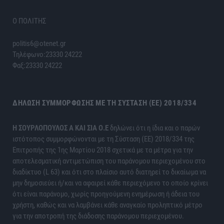
Ο ΠΟΛΙΤΗΣ
politis6@otenet.gr
Τηλέφωνο:23330 24222
Φαξ:23330 24222
ΔΉΛΩΣΗ ΣΥΜΜΌΡΦΩΣΗΣ ΜΕ ΤΗ ΣΎΣΤΑΣΗ (ΕΕ) 2018/334
H ΣΟΥΡΛΟΠΟΥΛΟΣ Α ΚΑΙ ΣΙΑ Ο.Ε
δηλώνει ότι η ίδια και ο παρών
ιστότοπος συμμορφώνονται με τη Σύσταση (ΕΕ) 2018/334 της
Επιτροπής της 1ης Μαρτίου 2018 σχετικά με τα μέτρα για την
αποτελεσματική αντιμετώπιση του παράνομου περιεχομένου στο
διαδίκτυο (L 63) και ότι στο πλαίσιο αυτό διατηρεί το δικαίωμα να
μην δημοσιεύει ή/και να αφαιρεί κάθε περιεχόμενο το οποίο κρίνει
ότι είναι παράνομο, χωρίς προηγούμενη ενημέρωση ή άδεια του
χρήστη, καθώς και να λαμβάνει κάθε αναγκαίο προληπτικό μέτρο
για την αποτροπή της διάδοσης παράνομου περιεχομένου.