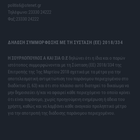
politis6@otenet.gr
Τηλέφωνο:23330 24222
Φαξ:23330 24222
ΔΉΛΩΣΗ ΣΥΜΜΌΡΦΩΣΗΣ ΜΕ ΤΗ ΣΎΣΤΑΣΗ (ΕΕ) 2018/334
H ΣΟΥΡΛΟΠΟΥΛΟΣ Α ΚΑΙ ΣΙΑ Ο.Ε
δηλώνει ότι η ίδια και ο παρών
ιστότοπος συμμορφώνονται με τη Σύσταση (ΕΕ) 2018/334 της
Επιτροπής της 1ης Μαρτίου 2018 σχετικά με τα μέτρα για την
αποτελεσματική αντιμετώπιση του παράνομου περιεχομένου στο
διαδίκτυο (L 63) και ότι στο πλαίσιο αυτό διατηρεί το δικαίωμα να
μην δημοσιεύει ή/και να αφαιρεί κάθε περιεχόμενο το οποίο κρίνει
ότι είναι παράνομο, χωρίς προηγούμενη ενημέρωση ή άδεια του
χρήστη, καθώς και να λαμβάνει κάθε αναγκαίο προληπτικό μέτρο
για την αποτροπή της διάδοσης παράνομου περιεχομένου.