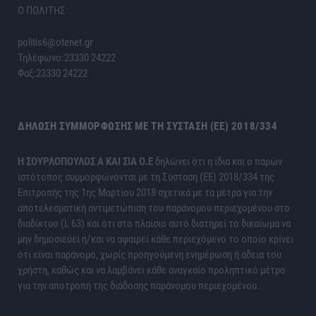
Ο ΠΟΛΙΤΗΣ
politis6@otenet.gr
Τηλέφωνο:23330 24222
Φαξ:23330 24222
ΔΉΛΩΣΗ ΣΥΜΜΌΡΦΩΣΗΣ ΜΕ ΤΗ ΣΎΣΤΑΣΗ (ΕΕ) 2018/334
H ΣΟΥΡΛΟΠΟΥΛΟΣ Α ΚΑΙ ΣΙΑ Ο.Ε
δηλώνει ότι η ίδια και ο παρών
ιστότοπος συμμορφώνονται με τη Σύσταση (ΕΕ) 2018/334 της
Επιτροπής της 1ης Μαρτίου 2018 σχετικά με τα μέτρα για την
αποτελεσματική αντιμετώπιση του παράνομου περιεχομένου στο
διαδίκτυο (L 63) και ότι στο πλαίσιο αυτό διατηρεί το δικαίωμα να
μην δημοσιεύει ή/και να αφαιρεί κάθε περιεχόμενο το οποίο κρίνει
ότι είναι παράνομο, χωρίς προηγούμενη ενημέρωση ή άδεια του
χρήστη, καθώς και να λαμβάνει κάθε αναγκαίο προληπτικό μέτρο
για την αποτροπή της διάδοσης παράνομου περιεχομένου.