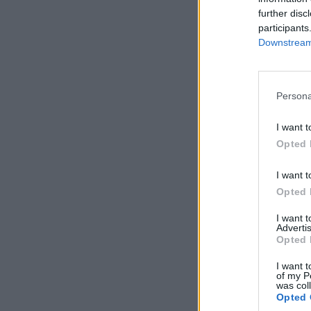
further disc
participants
Downstream 
Persona
I want t
Opted 
I want t
Opted 
I want 
Advertis
Opted 
I want t
of my P
was col
Opted 