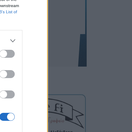
 downstream
B’s List of