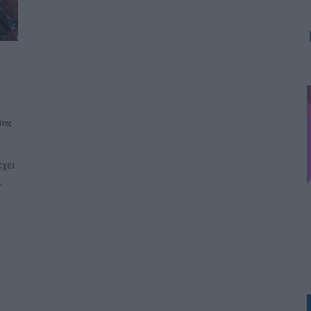
ίτης
έχει
.