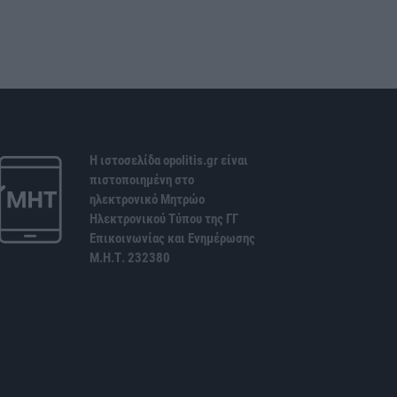
Η ιστοσελίδα opolitis.gr είναι
πιστοποιημένη στο
ηλεκτρονικό Μητρώο
Ηλεκτρονικού Τύπου της ΓΓ
Επικοινωνίας και Ενημέρωσης
Μ.Η.Τ. 232380