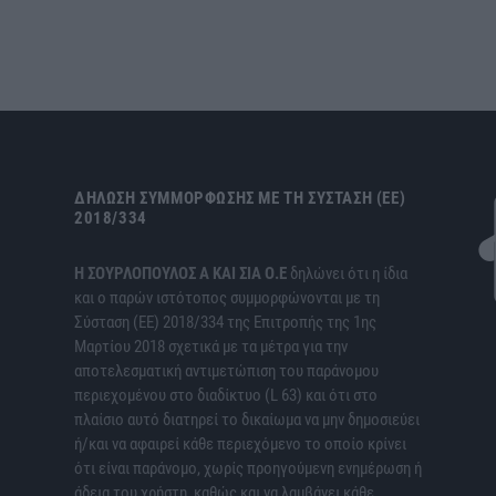
ΔΉΛΩΣΗ ΣΥΜΜΌΡΦΩΣΗΣ ΜΕ ΤΗ ΣΎΣΤΑΣΗ (ΕΕ)
2018/334
H ΣΟΥΡΛΟΠΟΥΛΟΣ Α ΚΑΙ ΣΙΑ Ο.Ε
δηλώνει ότι η ίδια
και ο παρών ιστότοπος συμμορφώνονται με τη
Σύσταση (ΕΕ) 2018/334 της Επιτροπής της 1ης
Μαρτίου 2018 σχετικά με τα μέτρα για την
αποτελεσματική αντιμετώπιση του παράνομου
περιεχομένου στο διαδίκτυο (L 63) και ότι στο
πλαίσιο αυτό διατηρεί το δικαίωμα να μην δημοσιεύει
ή/και να αφαιρεί κάθε περιεχόμενο το οποίο κρίνει
ότι είναι παράνομο, χωρίς προηγούμενη ενημέρωση ή
άδεια του χρήστη, καθώς και να λαμβάνει κάθε