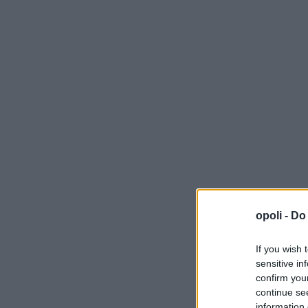
opoli -
Do 
If you wish 
sensitive in
confirm you
continue se
information 