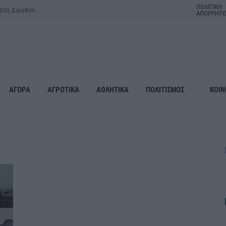
ΠΟΛΙΤΙΚΗ
Προσωρινή διακοπή τηλεφωνίας και διαδικτυακών υπηρεσιών στη Διεύθυνση Μεταφορών και Επικοινωνιών Π.Ε. Ημαθίας
ΑΠΟΡΡΗΤ
ΑΓΟΡΑ
ΑΓΡΟΤΙΚΑ
ΑΘΛΗΤΙΚΑ
ΠΟΛΙΤΙΣΜΟΣ
ΚΟΙΝ