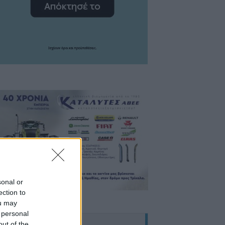
sonal or
ection to
ou may
 personal
out of the