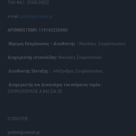
ΤΗΛ-ΦΑΞ: 23330 24222
e-mail:
politis6@otenet.gr
ΑΡΙΘΜΟΣ ΓΕΜΗ: 119165226000
Νόμιμος Εκπρόσωπος – Διευθυντής :
Νικόλαος Σουρλόπουλος
Διαχειριστής ιστοσελίδας:
Νικόλαος Σουρλόπουλο
Διευθυντής Σύνταξης :
Αλέξανδρος Σουρλόπουλος
Διαχειριστής και Δικαιούχος του ονόματος τομέα :
ΣΟΥΡΛΟΠΟΥΛΟΣ Α ΚΑΙ ΣΙΑ ΟΕ
Ο ΠΟΛΙΤΗΣ
politis6@otenet.gr