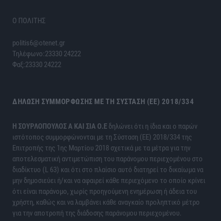
Ο ΠΟΛΙΤΗΣ
politis6@otenet.gr
Τηλέφωνο:23330 24222
Φαξ:23330 24222
ΔΉΛΩΣΗ ΣΥΜΜΌΡΦΩΣΗΣ ΜΕ ΤΗ ΣΎΣΤΑΣΗ (ΕΕ) 2018/334
H ΣΟΥΡΛΟΠΟΥΛΟΣ Α ΚΑΙ ΣΙΑ Ο.Ε
δηλώνει ότι η ίδια και ο παρών
ιστότοπος συμμορφώνονται με τη Σύσταση (ΕΕ) 2018/334 της
Επιτροπής της 1ης Μαρτίου 2018 σχετικά με τα μέτρα για την
αποτελεσματική αντιμετώπιση του παράνομου περιεχομένου στο
διαδίκτυο (L 63) και ότι στο πλαίσιο αυτό διατηρεί το δικαίωμα να
μην δημοσιεύει ή/και να αφαιρεί κάθε περιεχόμενο το οποίο κρίνει
ότι είναι παράνομο, χωρίς προηγούμενη ενημέρωση ή άδεια του
χρήστη, καθώς και να λαμβάνει κάθε αναγκαίο προληπτικό μέτρο
για την αποτροπή της διάδοσης παράνομου περιεχομένου.