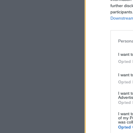
further disc
participants
Downstream 
Persona
I want t
Opted 
I want t
Opted 
I want 
Advertis
Opted 
I want t
of my P
was col
Opted 