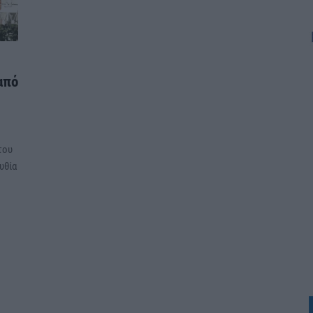
από
του
υθία