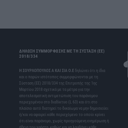
ΔΉΛΩΣΗ ΣΥΜΜΌΡΦΩΣΗΣ ΜΕ ΤΗ ΣΎΣΤΑΣΗ (ΕΕ)
2018/334
H ΣΟΥΡΛΟΠΟΥΛΟΣ Α ΚΑΙ ΣΙΑ Ο.Ε
δηλώνει ότι η ίδια
και ο παρών ιστότοπος συμμορφώνονται με τη
Σύσταση (ΕΕ) 2018/334 της Επιτροπής της 1ης
Μαρτίου 2018 σχετικά με τα μέτρα για την
αποτελεσματική αντιμετώπιση του παράνομου
περιεχομένου στο διαδίκτυο (L 63) και ότι στο
πλαίσιο αυτό διατηρεί το δικαίωμα να μην δημοσιεύει
ή/και να αφαιρεί κάθε περιεχόμενο το οποίο κρίνει
ότι είναι παράνομο, χωρίς προηγούμενη ενημέρωση ή
άδεια του χρήστη, καθώς και να λαμβάνει κάθε