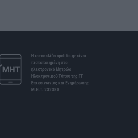
Η ιστοσελίδα opolitis.gr είναι
πιστοποιημένη στο
ηλεκτρονικό Μητρώο
Ηλεκτρονικού Τύπου της ΓΓ
Επικοινωνίας και Ενημέρωσης
Μ.Η.Τ. 232380