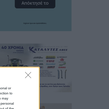
sonal or
ection to
ou may
 personal
out of the