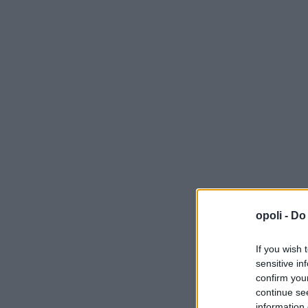
opoli -
Do 
If you wish 
sensitive in
confirm you
continue se
information 