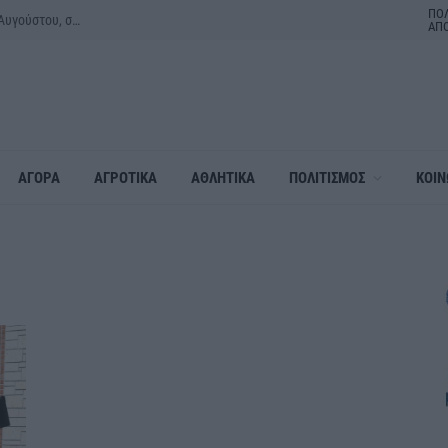
ΠΟΛ
“Back to the ’80s & ’90s” με τον Κώστα Μπίγαλη την Πέμπτη 27 Αυγούστου, στο 1ο Φεστιβάλ Κοινοτήτων του Δήμου Αλεξάνδρειας
ΑΠ
ΑΓΟΡΑ
ΑΓΡΟΤΙΚΑ
ΑΘΛΗΤΙΚΑ
ΠΟΛΙΤΙΣΜΟΣ
ΚΟΙΝ