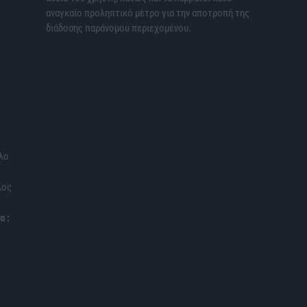
αναγκαίο προληπτικό μέτρο για την αποτροπή της
διάδοσης παράνομου περιεχομένου.
λο
λος
α :