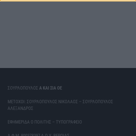
ΣΟΥΡΛΟΠΟΥΛΟΣ
Α ΚΑΙ ΣΙΑ ΟΕ
ΜΕΤΟΧΟΙ: ΣΟΥΡΛΟΠΟΥΛΟΣ ΝΙΚΟΛΑΟΣ – ΣΟΥΡΛΟΠΟΥΛΟΣ
ΑΛΕΞΑΝΔΡΟΣ
ΕΦΗΜΕΡΙΔΑ Ο ΠΟΛΙΤΗΣ – ΤΥΠΟΓΡΑΦΕΙΟ
Α.Φ.Μ. 800378397 Δ.Ο.Υ. ΒΕΡΟΙΑΣ