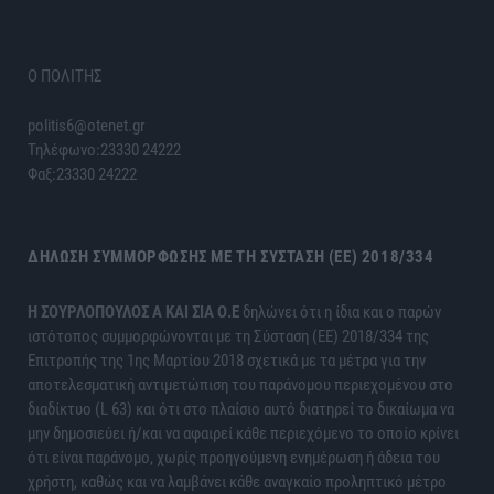
Ο ΠΟΛΙΤΗΣ
politis6@otenet.gr
Τηλέφωνο:23330 24222
Φαξ:23330 24222
ΔΉΛΩΣΗ ΣΥΜΜΌΡΦΩΣΗΣ ΜΕ ΤΗ ΣΎΣΤΑΣΗ (ΕΕ) 2018/334
H ΣΟΥΡΛΟΠΟΥΛΟΣ Α ΚΑΙ ΣΙΑ Ο.Ε
δηλώνει ότι η ίδια και ο παρών
ιστότοπος συμμορφώνονται με τη Σύσταση (ΕΕ) 2018/334 της
Επιτροπής της 1ης Μαρτίου 2018 σχετικά με τα μέτρα για την
αποτελεσματική αντιμετώπιση του παράνομου περιεχομένου στο
διαδίκτυο (L 63) και ότι στο πλαίσιο αυτό διατηρεί το δικαίωμα να
μην δημοσιεύει ή/και να αφαιρεί κάθε περιεχόμενο το οποίο κρίνει
ότι είναι παράνομο, χωρίς προηγούμενη ενημέρωση ή άδεια του
χρήστη, καθώς και να λαμβάνει κάθε αναγκαίο προληπτικό μέτρο