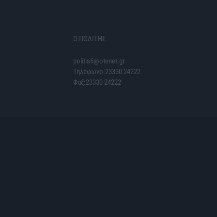
Ο ΠΟΛΙΤΗΣ
politis6@otenet.gr
Τηλέφωνο:23330 24222
Φαξ:23330 24222