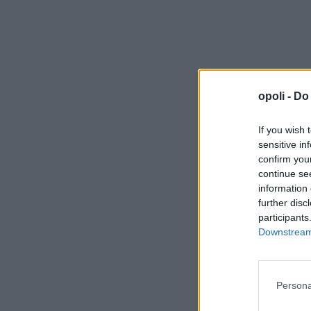
opoli -
Do 
If you wish 
sensitive in
confirm you
continue se
information 
further disc
participants
Downstream 
Persona