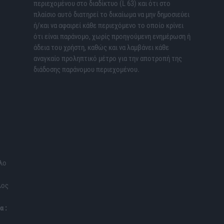
περιεχομένου στο διαδίκτυο (L 63) και ότι στο
πλαίσιο αυτό διατηρεί το δικαίωμα να μην δημοσιεύει
ή/και να αφαιρεί κάθε περιεχόμενο το οποίο κρίνει
ότι είναι παράνομο, χωρίς προηγούμενη ενημέρωση ή
άδεια του χρήστη, καθώς και να λαμβάνει κάθε
αναγκαίο προληπτικό μέτρο για την αποτροπή της
διάδοσης παράνομου περιεχομένου.
λο
λος
α :