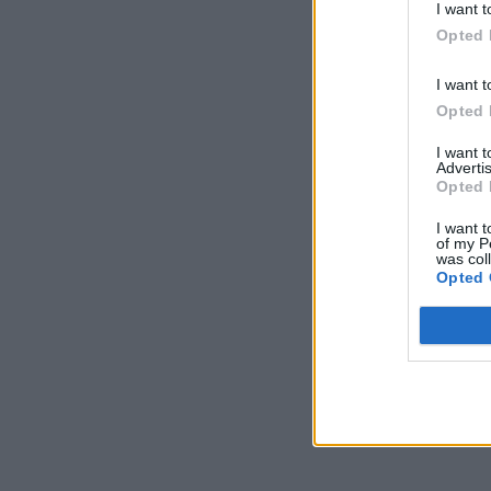
I want t
Opted 
I want t
Opted 
I want 
Advertis
Opted 
I want t
of my P
was col
Opted 