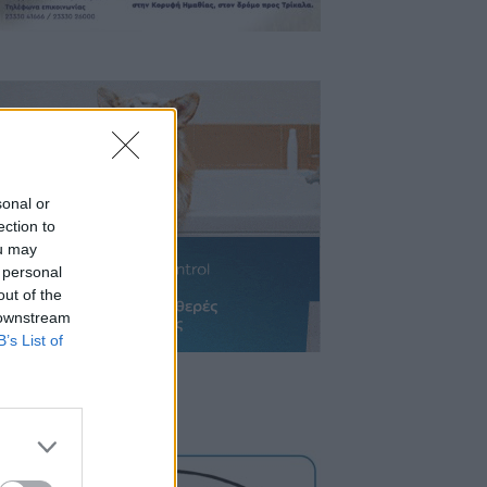
sonal or
ection to
ou may
 personal
out of the
 downstream
B’s List of