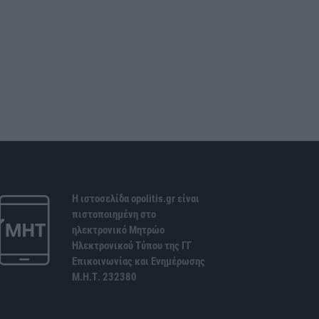
Η ιστοσελίδα opolitis.gr είναι
πιστοποιημένη στο
ηλεκτρονικό Μητρώο
Ηλεκτρονικού Τύπου της ΓΓ
Επικοινωνίας και Ενημέρωσης
Μ.Η.Τ. 232380