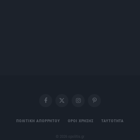
Facebook
X
Instagram
Pinterest
(Twitter)
ΠΟΛΙΤΙΚΗ ΑΠΟΡΡΗΤΟΥ
ΟΡΟΙ ΧΡΗΣΗΣ
ΤΑΥΤΟΤΗΤΑ
© 2026 opolitis.gr