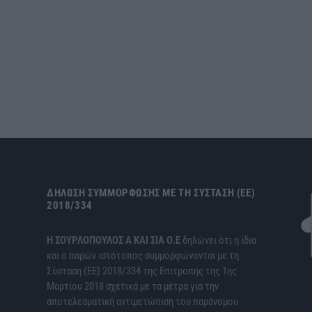
ΔΉΛΩΣΗ ΣΥΜΜΌΡΦΩΣΗΣ ΜΕ ΤΗ ΣΎΣΤΑΣΗ (ΕΕ)
2018/334
H ΣΟΥΡΛΟΠΟΥΛΟΣ Α ΚΑΙ ΣΙΑ Ο.Ε
δηλώνει ότι η ίδια
και ο παρών ιστότοπος συμμορφώνονται με τη
Σύσταση (ΕΕ) 2018/334 της Επιτροπής της 1ης
Μαρτίου 2018 σχετικά με τα μέτρα για την
αποτελεσματική αντιμετώπιση του παράνομου