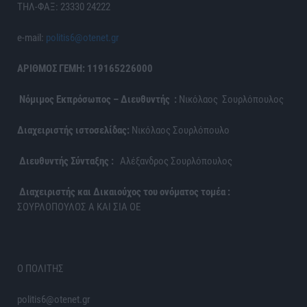
ΤΗΛ-ΦΑΞ: 23330 24222
e-mail:
politis6@otenet.gr
ΑΡΙΘΜΟΣ ΓΕΜΗ: 119165226000
Νόμιμος Εκπρόσωπος – Διευθυντής :
Νικόλαος Σουρλόπουλος
Διαχειριστής ιστοσελίδας:
Νικόλαος Σουρλόπουλο
Διευθυντής Σύνταξης :
Αλέξανδρος Σουρλόπουλος
Διαχειριστής και Δικαιούχος του ονόματος τομέα :
ΣΟΥΡΛΟΠΟΥΛΟΣ Α ΚΑΙ ΣΙΑ ΟΕ
Ο ΠΟΛΙΤΗΣ
politis6@otenet.gr