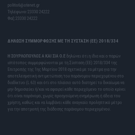
politis6@otenet.gr
Τηλέφωνο:23330 24222
Φαξ:23330 24222
ΔΉΛΩΣΗ ΣΥΜΜΌΡΦΩΣΗΣ ΜΕ ΤΗ ΣΎΣΤΑΣΗ (ΕΕ) 2018/334
H ΣΟΥΡΛΟΠΟΥΛΟΣ Α ΚΑΙ ΣΙΑ Ο.Ε
δηλώνει ότι η ίδια και ο παρών
ιστότοπος συμμορφώνονται με τη Σύσταση (ΕΕ) 2018/334 της
Επιτροπής της 1ης Μαρτίου 2018 σχετικά με τα μέτρα για την
αποτελεσματική αντιμετώπιση του παράνομου περιεχομένου στο
διαδίκτυο (L 63) και ότι στο πλαίσιο αυτό διατηρεί το δικαίωμα να
μην δημοσιεύει ή/και να αφαιρεί κάθε περιεχόμενο το οποίο κρίνει
ότι είναι παράνομο, χωρίς προηγούμενη ενημέρωση ή άδεια του
χρήστη, καθώς και να λαμβάνει κάθε αναγκαίο προληπτικό μέτρο
για την αποτροπή της διάδοσης παράνομου περιεχομένου.