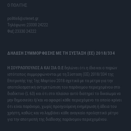
Ο ΠΟΛΙΤΗΣ
politis6@otenet.gr
Τηλέφωνο:23330 24222
Φαξ:23330 24222
ΔΉΛΩΣΗ ΣΥΜΜΌΡΦΩΣΗΣ ΜΕ ΤΗ ΣΎΣΤΑΣΗ (ΕΕ) 2018/334
H ΣΟΥΡΛΟΠΟΥΛΟΣ Α ΚΑΙ ΣΙΑ Ο.Ε
δηλώνει ότι η ίδια και ο παρών
ιστότοπος συμμορφώνονται με τη Σύσταση (ΕΕ) 2018/334 της
Επιτροπής της 1ης Μαρτίου 2018 σχετικά με τα μέτρα για την
αποτελεσματική αντιμετώπιση του παράνομου περιεχομένου στο
διαδίκτυο (L 63) και ότι στο πλαίσιο αυτό διατηρεί το δικαίωμα να
μην δημοσιεύει ή/και να αφαιρεί κάθε περιεχόμενο το οποίο κρίνει
ότι είναι παράνομο, χωρίς προηγούμενη ενημέρωση ή άδεια του
χρήστη, καθώς και να λαμβάνει κάθε αναγκαίο προληπτικό μέτρο
για την αποτροπή της διάδοσης παράνομου περιεχομένου.