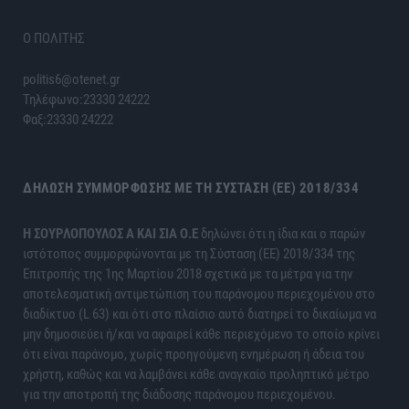
Ο ΠΟΛΙΤΗΣ
politis6@otenet.gr
Τηλέφωνο:23330 24222
Φαξ:23330 24222
ΔΉΛΩΣΗ ΣΥΜΜΌΡΦΩΣΗΣ ΜΕ ΤΗ ΣΎΣΤΑΣΗ (ΕΕ) 2018/334
H ΣΟΥΡΛΟΠΟΥΛΟΣ Α ΚΑΙ ΣΙΑ Ο.Ε
δηλώνει ότι η ίδια και ο παρών
ιστότοπος συμμορφώνονται με τη Σύσταση (ΕΕ) 2018/334 της
Επιτροπής της 1ης Μαρτίου 2018 σχετικά με τα μέτρα για την
αποτελεσματική αντιμετώπιση του παράνομου περιεχομένου στο
διαδίκτυο (L 63) και ότι στο πλαίσιο αυτό διατηρεί το δικαίωμα να
μην δημοσιεύει ή/και να αφαιρεί κάθε περιεχόμενο το οποίο κρίνει
ότι είναι παράνομο, χωρίς προηγούμενη ενημέρωση ή άδεια του
χρήστη, καθώς και να λαμβάνει κάθε αναγκαίο προληπτικό μέτρο
για την αποτροπή της διάδοσης παράνομου περιεχομένου.