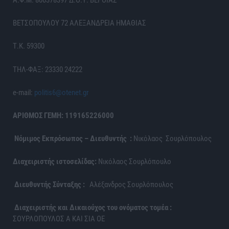
Α.Φ.Μ. 800378397 Δ.Ο.Υ. ΒΕΡΟΙΑΣ
ΒΕΤΣΟΠΟΥΛΟΥ 72 ΑΛΕΞΑΝΔΡΕΙΑ ΗΜΑΘΙΑΣ
Τ.Κ. 59300
ΤΗΛ-ΦΑΞ: 23330 24222
e-mail:
politis6@otenet.gr
ΑΡΙΘΜΟΣ ΓΕΜΗ: 119165226000
Νόμιμος Εκπρόσωπος – Διευθυντής :
Νικόλαος Σουρλόπουλος
Διαχειριστής ιστοσελίδας:
Νικόλαος Σουρλόπουλο
Διευθυντής Σύνταξης :
Αλέξανδρος Σουρλόπουλος
Διαχειριστής και Δικαιούχος του ονόματος τομέα :
ΣΟΥΡΛΟΠΟΥΛΟΣ Α ΚΑΙ ΣΙΑ ΟΕ