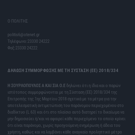
Ο ΠΟΛΙΤΗΣ
politis6@otenet.gr
Τηλέφωνο:23330 24222
Φαξ:23330 24222
ΔΉΛΩΣΗ ΣΥΜΜΌΡΦΩΣΗΣ ΜΕ ΤΗ ΣΎΣΤΑΣΗ (ΕΕ) 2018/334
H ΣΟΥΡΛΟΠΟΥΛΟΣ Α ΚΑΙ ΣΙΑ Ο.Ε
δηλώνει ότι η ίδια και ο παρών
ιστότοπος συμμορφώνονται με τη Σύσταση (ΕΕ) 2018/334 της
Επιτροπής της 1ης Μαρτίου 2018 σχετικά με τα μέτρα για την
αποτελεσματική αντιμετώπιση του παράνομου περιεχομένου στο
διαδίκτυο (L 63) και ότι στο πλαίσιο αυτό διατηρεί το δικαίωμα να
μην δημοσιεύει ή/και να αφαιρεί κάθε περιεχόμενο το οποίο κρίνει
ότι είναι παράνομο, χωρίς προηγούμενη ενημέρωση ή άδεια του
χρήστη, καθώς και να λαμβάνει κάθε αναγκαίο προληπτικό μέτρο