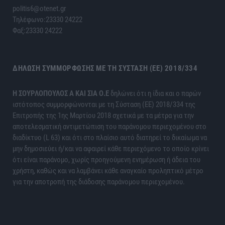
politis6@otenet.gr
Τηλέφωνο:23330 24222
Φαξ:23330 24222
ΔΉΛΩΣΗ ΣΥΜΜΌΡΦΩΣΗΣ ΜΕ ΤΗ ΣΎΣΤΑΣΗ (ΕΕ) 2018/334
H ΣΟΥΡΛΟΠΟΥΛΟΣ Α ΚΑΙ ΣΙΑ Ο.Ε
δηλώνει ότι η ίδια και ο παρών
ιστότοπος συμμορφώνονται με τη Σύσταση (ΕΕ) 2018/334 της
Επιτροπής της 1ης Μαρτίου 2018 σχετικά με τα μέτρα για την
αποτελεσματική αντιμετώπιση του παράνομου περιεχομένου στο
διαδίκτυο (L 63) και ότι στο πλαίσιο αυτό διατηρεί το δικαίωμα να
μην δημοσιεύει ή/και να αφαιρεί κάθε περιεχόμενο το οποίο κρίνει
ότι είναι παράνομο, χωρίς προηγούμενη ενημέρωση ή άδεια του
χρήστη, καθώς και να λαμβάνει κάθε αναγκαίο προληπτικό μέτρο
για την αποτροπή της διάδοσης παράνομου περιεχομένου.