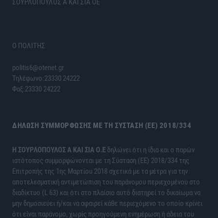
ΣΟΥΡΛΟΠΟΥΛΟΣ Α ΚΑΙ ΣΙΑ ΟΕ
Ο ΠΟΛΙΤΗΣ
politis6@otenet.gr
Τηλέφωνο:23330 24222
Φαξ:23330 24222
ΔΉΛΩΣΗ ΣΥΜΜΌΡΦΩΣΗΣ ΜΕ ΤΗ ΣΎΣΤΑΣΗ (ΕΕ) 2018/334
H ΣΟΥΡΛΟΠΟΥΛΟΣ Α ΚΑΙ ΣΙΑ Ο.Ε
δηλώνει ότι η ίδια και ο παρών
ιστότοπος συμμορφώνονται με τη Σύσταση (ΕΕ) 2018/334 της
Επιτροπής της 1ης Μαρτίου 2018 σχετικά με τα μέτρα για την
αποτελεσματική αντιμετώπιση του παράνομου περιεχομένου στο
διαδίκτυο (L 63) και ότι στο πλαίσιο αυτό διατηρεί το δικαίωμα να
μην δημοσιεύει ή/και να αφαιρεί κάθε περιεχόμενο το οποίο κρίνει
ότι είναι παράνομο, χωρίς προηγούμενη ενημέρωση ή άδεια του