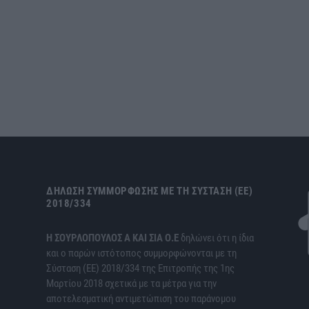
ΔΉΛΩΣΗ ΣΥΜΜΌΡΦΩΣΗΣ ΜΕ ΤΗ ΣΎΣΤΑΣΗ (ΕΕ)
2018/334
H ΣΟΥΡΛΟΠΟΥΛΟΣ Α ΚΑΙ ΣΙΑ Ο.Ε
δηλώνει ότι η ίδια
και ο παρών ιστότοπος συμμορφώνονται με τη
Σύσταση (ΕΕ) 2018/334 της Επιτροπής της 1ης
Μαρτίου 2018 σχετικά με τα μέτρα για την
αποτελεσματική αντιμετώπιση του παράνομου