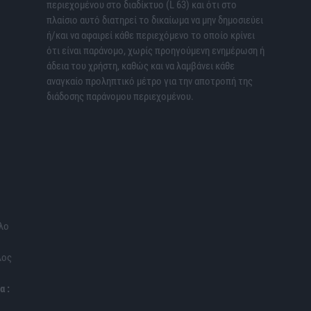
περιεχομένου στο διαδίκτυο (L 63) και ότι στο
πλαίσιο αυτό διατηρεί το δικαίωμα να μην δημοσιεύει
ή/και να αφαιρεί κάθε περιεχόμενο το οποίο κρίνει
ότι είναι παράνομο, χωρίς προηγούμενη ενημέρωση ή
άδεια του χρήστη, καθώς και να λαμβάνει κάθε
αναγκαίο προληπτικό μέτρο για την αποτροπή της
διάδοσης παράνομου περιεχομένου.
λο
λος
α :