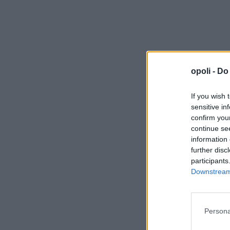
opoli -
Do 
If you wish 
sensitive in
confirm you
continue se
information 
further disc
participants
Downstream 
Persona