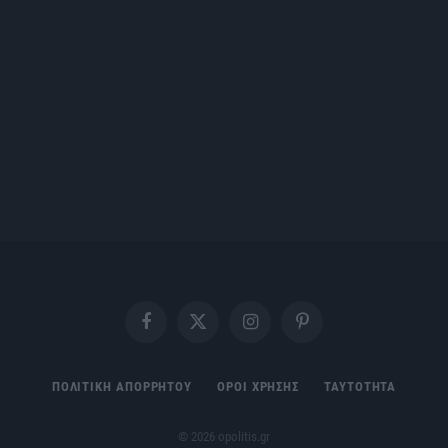
Facebook
X
Instagram
Pinterest
(Twitter)
ΠΟΛΙΤΙΚΗ ΑΠΟΡΡΗΤΟΥ
ΟΡΟΙ ΧΡΗΣΗΣ
ΤΑΥΤΟΤΗΤΑ
© 2026 opolitis.gr