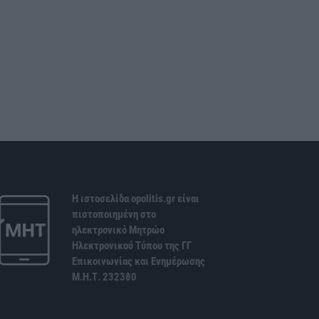
Η ιστοσελίδα opolitis.gr είναι
πιστοποιημένη στο
ηλεκτρονικό Μητρώο
Ηλεκτρονικού Τύπου της ΓΓ
Επικοινωνίας και Ενημέρωσης
Μ.Η.Τ. 232380