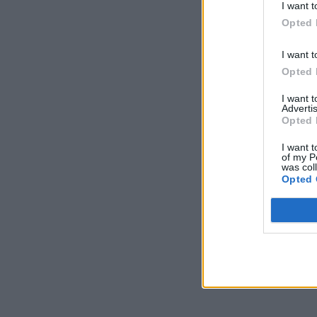
I want t
Opted 
I want t
Opted 
I want 
Advertis
Opted 
I want t
of my P
was col
Opted 