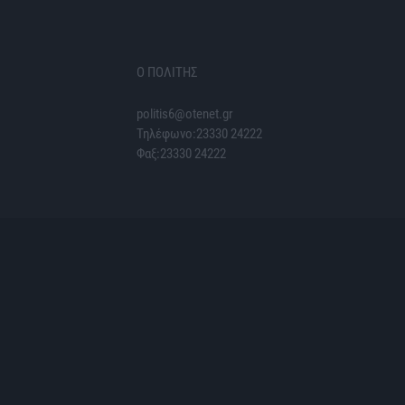
Ο ΠΟΛΙΤΗΣ
politis6@otenet.gr
Τηλέφωνο:23330 24222
Φαξ:23330 24222