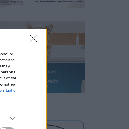
sonal or
ection to
ou may
 personal
out of the
 downstream
B’s List of