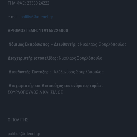
ΤΗΛ-ΦΑΞ: 23330 24222
e-mail:
politis6@otenet.gr
ΑΡΙΘΜΟΣ ΓΕΜΗ: 119165226000
Νόμιμος Εκπρόσωπος – Διευθυντής :
Νικόλαος Σουρλόπουλος
Διαχειριστής ιστοσελίδας:
Νικόλαος Σουρλόπουλο
Διευθυντής Σύνταξης :
Αλέξανδρος Σουρλόπουλος
Διαχειριστής και Δικαιούχος του ονόματος τομέα :
ΣΟΥΡΛΟΠΟΥΛΟΣ Α ΚΑΙ ΣΙΑ ΟΕ
Ο ΠΟΛΙΤΗΣ
politis6@otenet.gr