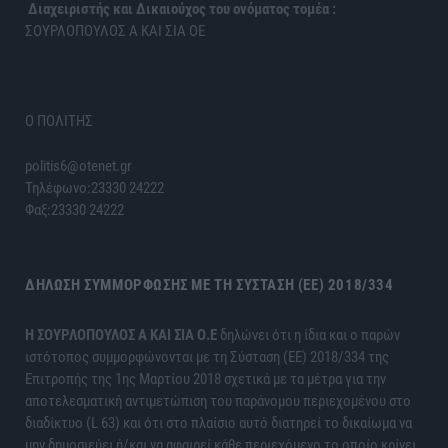
Διαχειριστής και Δικαιούχος του ονόματος τομέα :
ΣΟΥΡΛΟΠΟΥΛΟΣ Α ΚΑΙ ΣΙΑ ΟΕ
Ο ΠΟΛΙΤΗΣ
politis6@otenet.gr
Τηλέφωνο:23330 24222
Φαξ:23330 24222
ΔΉΛΩΣΗ ΣΥΜΜΌΡΦΩΣΗΣ ΜΕ ΤΗ ΣΎΣΤΑΣΗ (ΕΕ) 2018/334
H ΣΟΥΡΛΟΠΟΥΛΟΣ Α ΚΑΙ ΣΙΑ Ο.Ε
δηλώνει ότι η ίδια και ο παρών
ιστότοπος συμμορφώνονται με τη Σύσταση (ΕΕ) 2018/334 της
Επιτροπής της 1ης Μαρτίου 2018 σχετικά με τα μέτρα για την
αποτελεσματική αντιμετώπιση του παράνομου περιεχομένου στο
διαδίκτυο (L 63) και ότι στο πλαίσιο αυτό διατηρεί το δικαίωμα να
μην δημοσιεύει ή/και να αφαιρεί κάθε περιεχόμενο το οποίο κρίνει