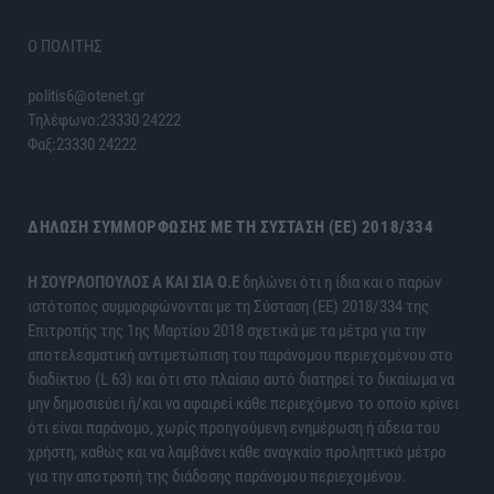
Ο ΠΟΛΙΤΗΣ
politis6@otenet.gr
Τηλέφωνο:23330 24222
Φαξ:23330 24222
ΔΉΛΩΣΗ ΣΥΜΜΌΡΦΩΣΗΣ ΜΕ ΤΗ ΣΎΣΤΑΣΗ (ΕΕ) 2018/334
H ΣΟΥΡΛΟΠΟΥΛΟΣ Α ΚΑΙ ΣΙΑ Ο.Ε
δηλώνει ότι η ίδια και ο παρών
ιστότοπος συμμορφώνονται με τη Σύσταση (ΕΕ) 2018/334 της
Επιτροπής της 1ης Μαρτίου 2018 σχετικά με τα μέτρα για την
αποτελεσματική αντιμετώπιση του παράνομου περιεχομένου στο
διαδίκτυο (L 63) και ότι στο πλαίσιο αυτό διατηρεί το δικαίωμα να
μην δημοσιεύει ή/και να αφαιρεί κάθε περιεχόμενο το οποίο κρίνει
ότι είναι παράνομο, χωρίς προηγούμενη ενημέρωση ή άδεια του
χρήστη, καθώς και να λαμβάνει κάθε αναγκαίο προληπτικό μέτρο
για την αποτροπή της διάδοσης παράνομου περιεχομένου.