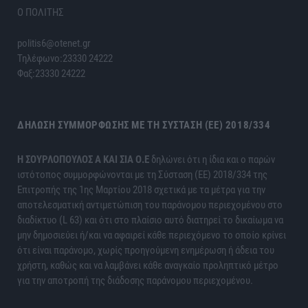
Ο ΠΟΛΙΤΗΣ
politis6@otenet.gr
Τηλέφωνο:23330 24222
Φαξ:23330 24222
ΔΉΛΩΣΗ ΣΥΜΜΌΡΦΩΣΗΣ ΜΕ ΤΗ ΣΎΣΤΑΣΗ (ΕΕ) 2018/334
H ΣΟΥΡΛΟΠΟΥΛΟΣ Α ΚΑΙ ΣΙΑ Ο.Ε
δηλώνει ότι η ίδια και ο παρών
ιστότοπος συμμορφώνονται με τη Σύσταση (ΕΕ) 2018/334 της
Επιτροπής της 1ης Μαρτίου 2018 σχετικά με τα μέτρα για την
αποτελεσματική αντιμετώπιση του παράνομου περιεχομένου στο
διαδίκτυο (L 63) και ότι στο πλαίσιο αυτό διατηρεί το δικαίωμα να
μην δημοσιεύει ή/και να αφαιρεί κάθε περιεχόμενο το οποίο κρίνει
ότι είναι παράνομο, χωρίς προηγούμενη ενημέρωση ή άδεια του
χρήστη, καθώς και να λαμβάνει κάθε αναγκαίο προληπτικό μέτρο
για την αποτροπή της διάδοσης παράνομου περιεχομένου.