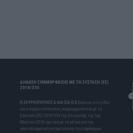
ΔΉΛΩΣΗ ΣΥΜΜΌΡΦΩΣΗΣ ΜΕ ΤΗ ΣΎΣΤΑΣΗ (ΕΕ)
2018/334
H ΣΟΥΡΛΟΠΟΥΛΟΣ Α ΚΑΙ ΣΙΑ Ο.Ε
δηλώνει ότι η ίδια
και ο παρών ιστότοπος συμμορφώνονται με τη
Σύσταση (ΕΕ) 2018/334 της Επιτροπής της 1ης
Μαρτίου 2018 σχετικά με τα μέτρα για την
αποτελεσματική αντιμετώπιση του παράνομου