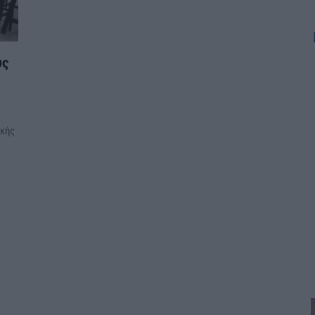
υς
ικής