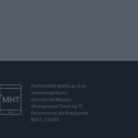
Η ιστοσελίδα opolitis.gr είναι
πιστοποιημένη στο
ηλεκτρονικό Μητρώο
Ηλεκτρονικού Τύπου της ΓΓ
Επικοινωνίας και Ενημέρωσης
Μ.Η.Τ. 232380