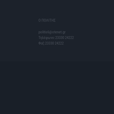
Ο ΠΟΛΙΤΗΣ
politis6@otenet.gr
Τηλέφωνο:23330 24222
Φαξ:23330 24222