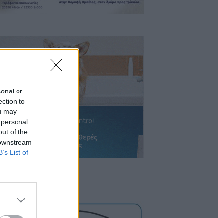
sonal or
ection to
ou may
 personal
out of the
 downstream
B’s List of