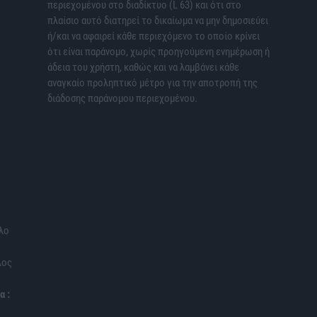
περιεχομένου στο διαδίκτυο (L 63) και ότι στο
πλαίσιο αυτό διατηρεί το δικαίωμα να μην δημοσιεύει
ή/και να αφαιρεί κάθε περιεχόμενο το οποίο κρίνει
ότι είναι παράνομο, χωρίς προηγούμενη ενημέρωση ή
άδεια του χρήστη, καθώς και να λαμβάνει κάθε
αναγκαίο προληπτικό μέτρο για την αποτροπή της
διάδοσης παράνομου περιεχομένου.
λο
λος
α :