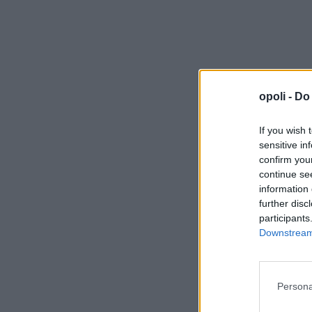
opoli -
Do 
If you wish 
sensitive in
confirm you
continue se
information 
further disc
participants
Downstream 
Persona