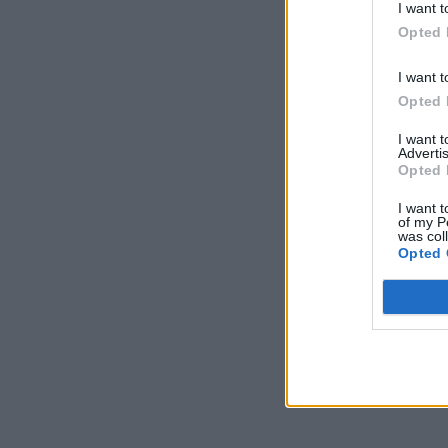
I want t
Opted 
I want t
Opted 
I want 
Advertis
Opted 
I want t
of my P
was col
Opted 