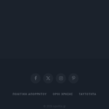
Facebook
X
Instagram
Pinterest
(Twitter)
ΠΟΛΙΤΙΚΗ ΑΠΟΡΡΗΤΟΥ
ΟΡΟΙ ΧΡΗΣΗΣ
ΤΑΥΤΟΤΗΤΑ
© 2026 opolitis.gr