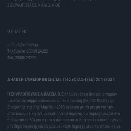
ΣΟΥΡΛΟΠΟΥΛΟΣ Α ΚΑΙ ΣΙΑ ΟΕ
Ο ΠΟΛΙΤΗΣ
politis6@otenet.gr
Τηλέφωνο:23330 24222
Φαξ:23330 24222
ΔΉΛΩΣΗ ΣΥΜΜΌΡΦΩΣΗΣ ΜΕ ΤΗ ΣΎΣΤΑΣΗ (ΕΕ) 2018/334
H ΣΟΥΡΛΟΠΟΥΛΟΣ Α ΚΑΙ ΣΙΑ Ο.Ε
δηλώνει ότι η ίδια και ο παρών
ιστότοπος συμμορφώνονται με τη Σύσταση (ΕΕ) 2018/334 της
Επιτροπής της 1ης Μαρτίου 2018 σχετικά με τα μέτρα για την
αποτελεσματική αντιμετώπιση του παράνομου περιεχομένου στο
διαδίκτυο (L 63) και ότι στο πλαίσιο αυτό διατηρεί το δικαίωμα να
μην δημοσιεύει ή/και να αφαιρεί κάθε περιεχόμενο το οποίο κρίνει