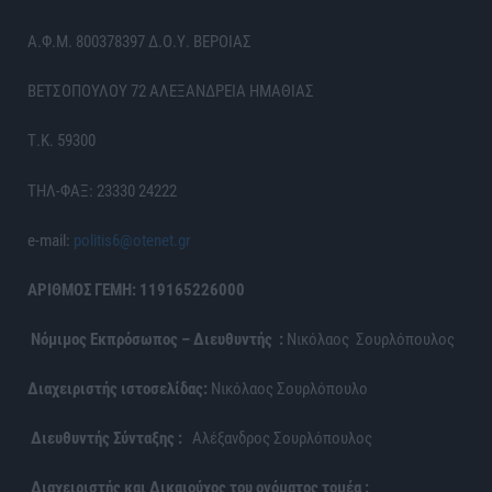
Α.Φ.Μ. 800378397 Δ.Ο.Υ. ΒΕΡΟΙΑΣ
ΒΕΤΣΟΠΟΥΛΟΥ 72 ΑΛΕΞΑΝΔΡΕΙΑ ΗΜΑΘΙΑΣ
Τ.Κ. 59300
ΤΗΛ-ΦΑΞ: 23330 24222
e-mail:
politis6@otenet.gr
ΑΡΙΘΜΟΣ ΓΕΜΗ: 119165226000
Νόμιμος Εκπρόσωπος – Διευθυντής :
Νικόλαος Σουρλόπουλος
Διαχειριστής ιστοσελίδας:
Νικόλαος Σουρλόπουλο
Διευθυντής Σύνταξης :
Αλέξανδρος Σουρλόπουλος
Διαχειριστής και Δικαιούχος του ονόματος τομέα :