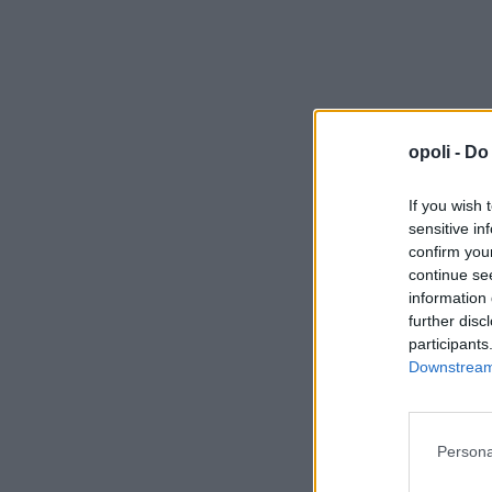
opoli -
Do 
If you wish 
sensitive in
confirm you
continue se
information 
further disc
participants
Downstream 
Persona