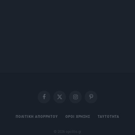
Facebook
X
Instagram
Pinterest
(Twitter)
ΠΟΛΙΤΙΚΗ ΑΠΟΡΡΗΤΟΥ
ΟΡΟΙ ΧΡΗΣΗΣ
ΤΑΥΤΟΤΗΤΑ
© 2026 opolitis.gr