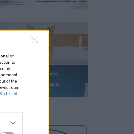
sonal or
ection to
ou may
 personal
out of the
 downstream
B’s List of