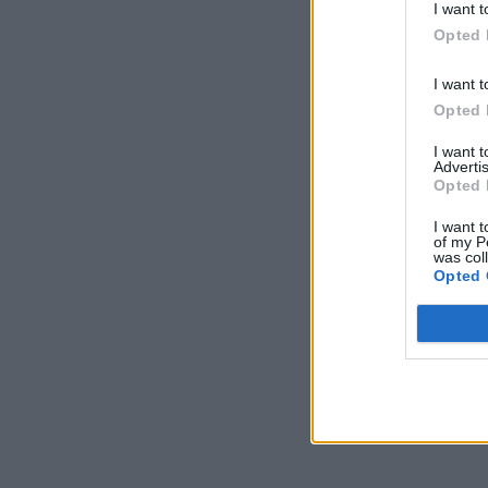
I want t
Opted 
I want t
Opted 
I want 
Advertis
Opted 
I want t
of my P
was col
Opted 