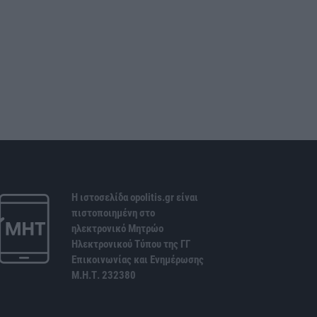
Η ιστοσελίδα opolitis.gr είναι
πιστοποιημένη στο
ηλεκτρονικό Μητρώο
Ηλεκτρονικού Τύπου της ΓΓ
Επικοινωνίας και Ενημέρωσης
Μ.Η.Τ. 232380