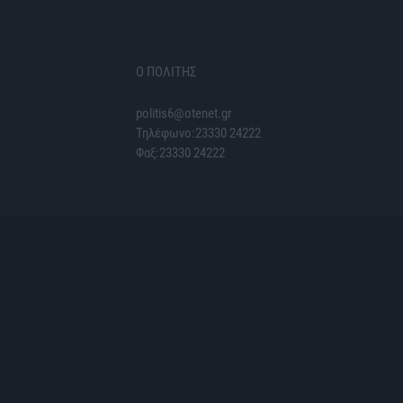
Ο ΠΟΛΙΤΗΣ
politis6@otenet.gr
Τηλέφωνο:23330 24222
Φαξ:23330 24222