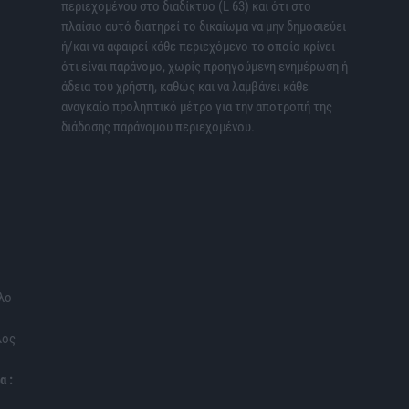
περιεχομένου στο διαδίκτυο (L 63) και ότι στο
πλαίσιο αυτό διατηρεί το δικαίωμα να μην δημοσιεύει
ή/και να αφαιρεί κάθε περιεχόμενο το οποίο κρίνει
ότι είναι παράνομο, χωρίς προηγούμενη ενημέρωση ή
άδεια του χρήστη, καθώς και να λαμβάνει κάθε
αναγκαίο προληπτικό μέτρο για την αποτροπή της
διάδοσης παράνομου περιεχομένου.
λο
λος
α :