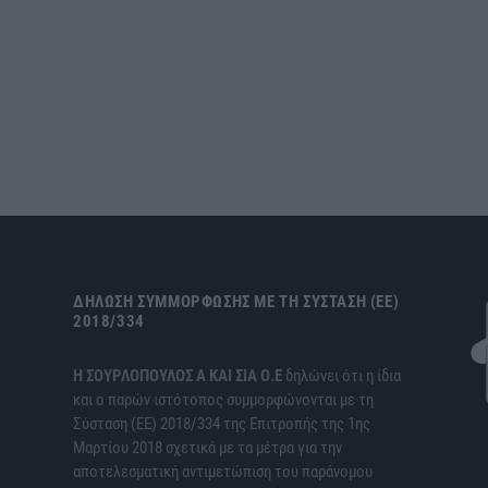
ΔΉΛΩΣΗ ΣΥΜΜΌΡΦΩΣΗΣ ΜΕ ΤΗ ΣΎΣΤΑΣΗ (ΕΕ)
2018/334
H ΣΟΥΡΛΟΠΟΥΛΟΣ Α ΚΑΙ ΣΙΑ Ο.Ε
δηλώνει ότι η ίδια
και ο παρών ιστότοπος συμμορφώνονται με τη
Σύσταση (ΕΕ) 2018/334 της Επιτροπής της 1ης
Μαρτίου 2018 σχετικά με τα μέτρα για την
αποτελεσματική αντιμετώπιση του παράνομου