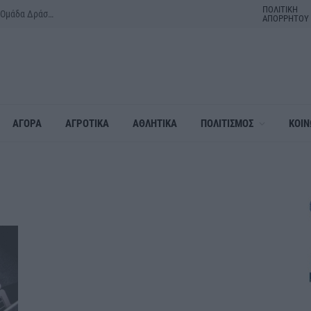
ΠΟΛΙΤΙΚΗ
Υπογραφή Συμφωνητικού Υιοθεσίας Χώρου Πρασίνου από την «Ομάδα Δράσεων Ενεργών Πολιτών Δήμου Αλεξάνδρειας»
ΑΠΟΡΡΗΤΟΥ
ΑΓΟΡΑ
ΑΓΡΟΤΙΚΑ
ΑΘΛΗΤΙΚΑ
ΠΟΛΙΤΙΣΜΟΣ
ΚΟΙΝ