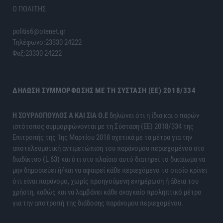
Ο ΠΟΛΙΤΗΣ
politis6@otenet.gr
Τηλέφωνο:23330 24222
Φαξ:23330 24222
ΔΉΛΩΣΗ ΣΥΜΜΌΡΦΩΣΗΣ ΜΕ ΤΗ ΣΎΣΤΑΣΗ (ΕΕ) 2018/334
H ΣΟΥΡΛΟΠΟΥΛΟΣ Α ΚΑΙ ΣΙΑ Ο.Ε
δηλώνει ότι η ίδια και ο παρών
ιστότοπος συμμορφώνονται με τη Σύσταση (ΕΕ) 2018/334 της
Επιτροπής της 1ης Μαρτίου 2018 σχετικά με τα μέτρα για την
αποτελεσματική αντιμετώπιση του παράνομου περιεχομένου στο
διαδίκτυο (L 63) και ότι στο πλαίσιο αυτό διατηρεί το δικαίωμα να
μην δημοσιεύει ή/και να αφαιρεί κάθε περιεχόμενο το οποίο κρίνει
ότι είναι παράνομο, χωρίς προηγούμενη ενημέρωση ή άδεια του
χρήστη, καθώς και να λαμβάνει κάθε αναγκαίο προληπτικό μέτρο
για την αποτροπή της διάδοσης παράνομου περιεχομένου.