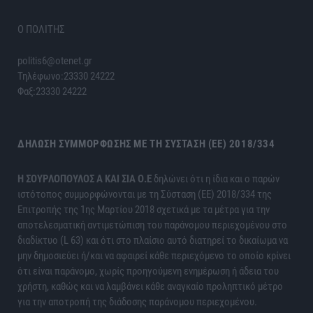
Ο ΠΟΛΙΤΗΣ
politis6@otenet.gr
Τηλέφωνο:23330 24222
Φαξ:23330 24222
ΔΉΛΩΣΗ ΣΥΜΜΌΡΦΩΣΗΣ ΜΕ ΤΗ ΣΎΣΤΑΣΗ (ΕΕ) 2018/334
H ΣΟΥΡΛΟΠΟΥΛΟΣ Α ΚΑΙ ΣΙΑ Ο.Ε
δηλώνει ότι η ίδια και ο παρών
ιστότοπος συμμορφώνονται με τη Σύσταση (ΕΕ) 2018/334 της
Επιτροπής της 1ης Μαρτίου 2018 σχετικά με τα μέτρα για την
αποτελεσματική αντιμετώπιση του παράνομου περιεχομένου στο
διαδίκτυο (L 63) και ότι στο πλαίσιο αυτό διατηρεί το δικαίωμα να
μην δημοσιεύει ή/και να αφαιρεί κάθε περιεχόμενο το οποίο κρίνει
ότι είναι παράνομο, χωρίς προηγούμενη ενημέρωση ή άδεια του
χρήστη, καθώς και να λαμβάνει κάθε αναγκαίο προληπτικό μέτρο
για την αποτροπή της διάδοσης παράνομου περιεχομένου.