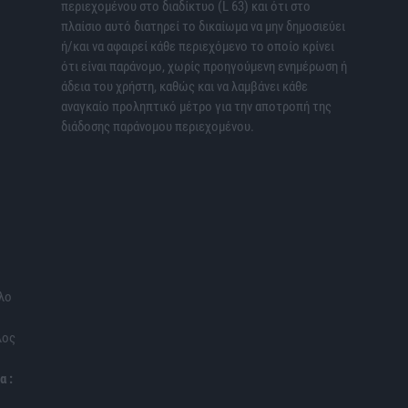
περιεχομένου στο διαδίκτυο (L 63) και ότι στο
πλαίσιο αυτό διατηρεί το δικαίωμα να μην δημοσιεύει
ή/και να αφαιρεί κάθε περιεχόμενο το οποίο κρίνει
ότι είναι παράνομο, χωρίς προηγούμενη ενημέρωση ή
άδεια του χρήστη, καθώς και να λαμβάνει κάθε
αναγκαίο προληπτικό μέτρο για την αποτροπή της
διάδοσης παράνομου περιεχομένου.
λο
λος
α :