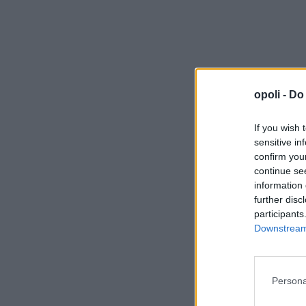
opoli -
Do 
If you wish 
sensitive in
confirm you
continue se
information 
further disc
participants
Downstream 
Persona