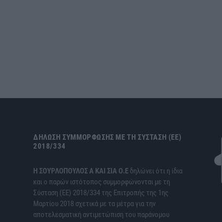
ΔΉΛΩΣΗ ΣΥΜΜΌΡΦΩΣΗΣ ΜΕ ΤΗ ΣΎΣΤΑΣΗ (ΕΕ)
2018/334
H ΣΟΥΡΛΟΠΟΥΛΟΣ Α ΚΑΙ ΣΙΑ Ο.Ε
δηλώνει ότι η ίδια
και ο παρών ιστότοπος συμμορφώνονται με τη
Σύσταση (ΕΕ) 2018/334 της Επιτροπής της 1ης
Μαρτίου 2018 σχετικά με τα μέτρα για την
αποτελεσματική αντιμετώπιση του παράνομου