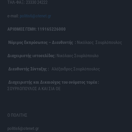
ΤΗΛ-ΦΑΞ: 23330 24222
e-mail:
politis6@otenet.gr
ΑΡΙΘΜΟΣ ΓΕΜΗ: 119165226000
Νόμιμος Εκπρόσωπος – Διευθυντής :
Νικόλαος Σουρλόπουλος
Διαχειριστής ιστοσελίδας:
Νικόλαος Σουρλόπουλο
Διευθυντής Σύνταξης :
Αλέξανδρος Σουρλόπουλος
Διαχειριστής και Δικαιούχος του ονόματος τομέα :
ΣΟΥΡΛΟΠΟΥΛΟΣ Α ΚΑΙ ΣΙΑ ΟΕ
Ο ΠΟΛΙΤΗΣ
politis6@otenet.gr