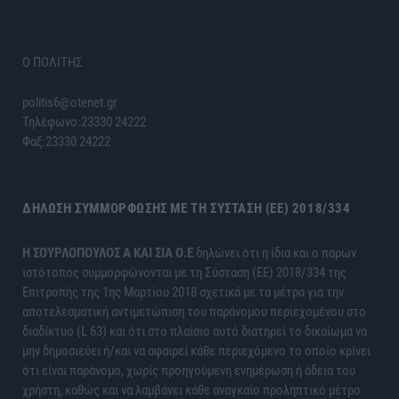
Ο ΠΟΛΙΤΗΣ
politis6@otenet.gr
Τηλέφωνο:23330 24222
Φαξ:23330 24222
ΔΉΛΩΣΗ ΣΥΜΜΌΡΦΩΣΗΣ ΜΕ ΤΗ ΣΎΣΤΑΣΗ (ΕΕ) 2018/334
H ΣΟΥΡΛΟΠΟΥΛΟΣ Α ΚΑΙ ΣΙΑ Ο.Ε
δηλώνει ότι η ίδια και ο παρών
ιστότοπος συμμορφώνονται με τη Σύσταση (ΕΕ) 2018/334 της
Επιτροπής της 1ης Μαρτίου 2018 σχετικά με τα μέτρα για την
αποτελεσματική αντιμετώπιση του παράνομου περιεχομένου στο
διαδίκτυο (L 63) και ότι στο πλαίσιο αυτό διατηρεί το δικαίωμα να
μην δημοσιεύει ή/και να αφαιρεί κάθε περιεχόμενο το οποίο κρίνει
ότι είναι παράνομο, χωρίς προηγούμενη ενημέρωση ή άδεια του
χρήστη, καθώς και να λαμβάνει κάθε αναγκαίο προληπτικό μέτρο