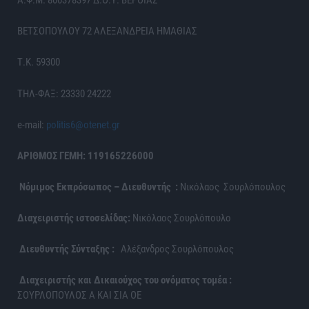
Α.Φ.Μ. 800378397 Δ.Ο.Υ. ΒΕΡΟΙΑΣ
ΒΕΤΣΟΠΟΥΛΟΥ 72 ΑΛΕΞΑΝΔΡΕΙΑ ΗΜΑΘΙΑΣ
Τ.Κ. 59300
ΤΗΛ-ΦΑΞ: 23330 24222
e-mail:
politis6@otenet.gr
ΑΡΙΘΜΟΣ ΓΕΜΗ: 119165226000
Νόμιμος Εκπρόσωπος – Διευθυντής :
Νικόλαος Σουρλόπουλος
Διαχειριστής ιστοσελίδας:
Νικόλαος Σουρλόπουλο
Διευθυντής Σύνταξης :
Αλέξανδρος Σουρλόπουλος
Διαχειριστής και Δικαιούχος του ονόματος τομέα :
ΣΟΥΡΛΟΠΟΥΛΟΣ Α ΚΑΙ ΣΙΑ ΟΕ