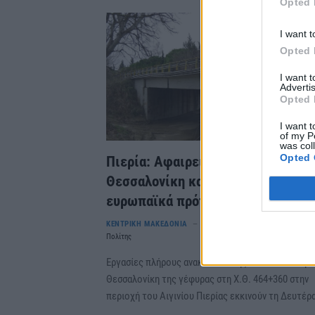
Opted 
I want t
Opted 
I want 
Advertis
Opted 
I want t
of my P
was col
Opted 
Πιερία: Αφαιρείται η γέφυρα προς
Θεσσαλονίκη και έρχεται νέα, με
ευρωπαϊκά πρότυπα
ΚΕΝΤΡΙΚΗ ΜΑΚΕΔΟΝΙΑ
Παρασκευή, 10 Μαρτίου 2023 6:41 Μ
Πολίτης
Εργασίες πλήρους ανακατασκευής του κλάδου πρ
Θεσσαλονίκη της γέφυρας στη Χ.Θ. 464+360 στην
περιοχή του Αιγινίου Πιερίας εκκινούν τη Δευτέρ