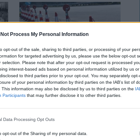
Not Process My Personal Information
to opt-out of the sale, sharing to third parties, or processing of your per
formation for targeted advertising by us, please use the below opt-out s
r selection. Please note that after your opt-out request is processed y
Προσωρινές κυκλοφοριακές
eing interest-based ads based on personal information utilized by us or
ρυθμίσεις στην Εθνική Οδό Αθηνών –
disclosed to third parties prior to your opt-out. You may separately opt-
losure of your personal information by third parties on the IAB’s list of
Θεσσαλονίκης στην Πιερία
. This information may also be disclosed by us to third parties on the
IA
Participants
that may further disclose it to other third parties.
ΑΣΤΥΝΟΜΙΚΑ
Δευτέρα, 3 Απριλίου 2023 6:44 ΜΜ
Ο Πολίτης
Ανακοινώνεται ότι, σύμφωνα με απόφαση της
Διεύθυνσης Αστυνομίας Πιερίας, θα
ες
l Data Processing Opt Outs
πραγματοποιηθούν προσωρινές κυκλοφοριακές
ρυθμίσεις στην Εθνική Οδό Αθηνών – Θεσσαλονίκης…
o opt-out of the Sharing of my personal data.