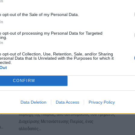
In
o opt-out of the Sale of my Personal Data.
In
to opt-out of processing my Personal Data for Targeted
ing.
In
o opt-out of Collection, Use, Retention, Sale, and/or Sharing
ersonal Data that Is Unrelated with the Purposes for which it
lected.
Out
Πιερία: Συνελήφθη ένα άτομο για
παράβαση της νομοθεσίας περί
CONFIRM
αλλοδαπών
Μ
Ο
ΑΣΤΥΝΟΜΙΚΑ
Παρασκευή, 3 Μαρτίου 2023 6:16 ΜΜ
Ο Πολίτης
Data Deletion
Data Access
Privacy Policy
Συνελήφθη χθες (2 Μαρτίου 2023) το απόγευμα σε
ος
περιοχή της Πιερίας, από αστυνομικούς του Τμήματος
Διαχείρισης Μετανάστευσης Πιερίας, ένας
α…
αλλοδαπός…