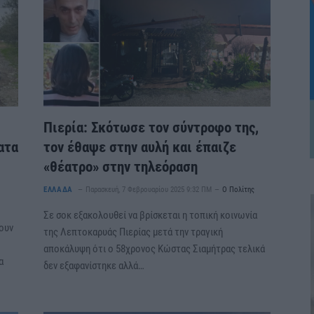
Πιερία: Σκότωσε τον σύντροφο της,
ατα
τον έθαψε στην αυλή και έπαιζε
«θέατρο» στην τηλεόραση
ΕΛΛΑΔΑ
Παρασκευή, 7 Φεβρουαρίου 2025 9:32 ΠΜ
Ο Πολίτης
Σε σοκ εξακολουθεί να βρίσκεται η τοπική κοινωνία
τουν
της Λεπτοκαρυάς Πιερίας μετά την τραγική
αποκάλυψη ότι ο 58χρονος Κώστας Σιαμήτρας τελικά
α
δεν εξαφανίστηκε αλλά…