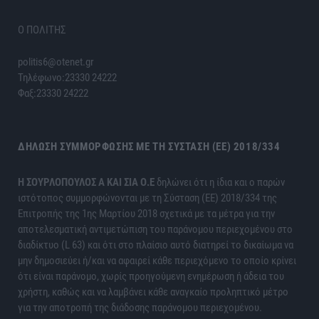
Ο ΠΟΛΙΤΗΣ
politis6@otenet.gr
Τηλέφωνο:23330 24222
Φαξ:23330 24222
ΔΉΛΩΣΗ ΣΥΜΜΌΡΦΩΣΗΣ ΜΕ ΤΗ ΣΎΣΤΑΣΗ (ΕΕ) 2018/334
H ΣΟΥΡΛΟΠΟΥΛΟΣ Α ΚΑΙ ΣΙΑ Ο.Ε
δηλώνει ότι η ίδια και ο παρών
ιστότοπος συμμορφώνονται με τη Σύσταση (ΕΕ) 2018/334 της
Επιτροπής της 1ης Μαρτίου 2018 σχετικά με τα μέτρα για την
αποτελεσματική αντιμετώπιση του παράνομου περιεχομένου στο
διαδίκτυο (L 63) και ότι στο πλαίσιο αυτό διατηρεί το δικαίωμα να
μην δημοσιεύει ή/και να αφαιρεί κάθε περιεχόμενο το οποίο κρίνει
ότι είναι παράνομο, χωρίς προηγούμενη ενημέρωση ή άδεια του
χρήστη, καθώς και να λαμβάνει κάθε αναγκαίο προληπτικό μέτρο
για την αποτροπή της διάδοσης παράνομου περιεχομένου.