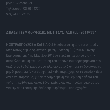
politis6@otenet.gr
Τηλέφωνο:23330 24222
Φαξ:23330 24222
ΔΉΛΩΣΗ ΣΥΜΜΌΡΦΩΣΗΣ ΜΕ ΤΗ ΣΎΣΤΑΣΗ (ΕΕ) 2018/334
H ΣΟΥΡΛΟΠΟΥΛΟΣ Α ΚΑΙ ΣΙΑ Ο.Ε
δηλώνει ότι η ίδια και ο παρών
ιστότοπος συμμορφώνονται με τη Σύσταση (ΕΕ) 2018/334 της
Επιτροπής της 1ης Μαρτίου 2018 σχετικά με τα μέτρα για την
αποτελεσματική αντιμετώπιση του παράνομου περιεχομένου στο
διαδίκτυο (L 63) και ότι στο πλαίσιο αυτό διατηρεί το δικαίωμα να
μην δημοσιεύει ή/και να αφαιρεί κάθε περιεχόμενο το οποίο κρίνει
ότι είναι παράνομο, χωρίς προηγούμενη ενημέρωση ή άδεια του
χρήστη, καθώς και να λαμβάνει κάθε αναγκαίο προληπτικό μέτρο
για την αποτροπή της διάδοσης παράνομου περιεχομένου.