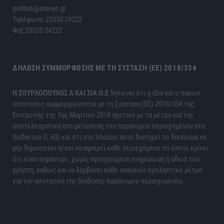
politis6@otenet.gr
Τηλέφωνο:23330 24222
Φαξ:23330 24222
ΔΉΛΩΣΗ ΣΥΜΜΌΡΦΩΣΗΣ ΜΕ ΤΗ ΣΎΣΤΑΣΗ (ΕΕ) 2018/334
H ΣΟΥΡΛΟΠΟΥΛΟΣ Α ΚΑΙ ΣΙΑ Ο.Ε
δηλώνει ότι η ίδια και ο παρών
ιστότοπος συμμορφώνονται με τη Σύσταση (ΕΕ) 2018/334 της
Επιτροπής της 1ης Μαρτίου 2018 σχετικά με τα μέτρα για την
αποτελεσματική αντιμετώπιση του παράνομου περιεχομένου στο
διαδίκτυο (L 63) και ότι στο πλαίσιο αυτό διατηρεί το δικαίωμα να
μην δημοσιεύει ή/και να αφαιρεί κάθε περιεχόμενο το οποίο κρίνει
ότι είναι παράνομο, χωρίς προηγούμενη ενημέρωση ή άδεια του
χρήστη, καθώς και να λαμβάνει κάθε αναγκαίο προληπτικό μέτρο
για την αποτροπή της διάδοσης παράνομου περιεχομένου.