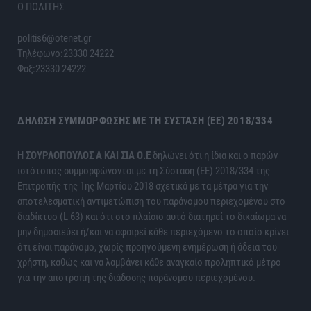
Ο ΠΟΛΙΤΗΣ
politis6@otenet.gr
Τηλέφωνο:23330 24222
Φαξ:23330 24222
ΔΉΛΩΣΗ ΣΥΜΜΌΡΦΩΣΗΣ ΜΕ ΤΗ ΣΎΣΤΑΣΗ (ΕΕ) 2018/334
H ΣΟΥΡΛΟΠΟΥΛΟΣ Α ΚΑΙ ΣΙΑ Ο.Ε
δηλώνει ότι η ίδια και ο παρών
ιστότοπος συμμορφώνονται με τη Σύσταση (ΕΕ) 2018/334 της
Επιτροπής της 1ης Μαρτίου 2018 σχετικά με τα μέτρα για την
αποτελεσματική αντιμετώπιση του παράνομου περιεχομένου στο
διαδίκτυο (L 63) και ότι στο πλαίσιο αυτό διατηρεί το δικαίωμα να
μην δημοσιεύει ή/και να αφαιρεί κάθε περιεχόμενο το οποίο κρίνει
ότι είναι παράνομο, χωρίς προηγούμενη ενημέρωση ή άδεια του
χρήστη, καθώς και να λαμβάνει κάθε αναγκαίο προληπτικό μέτρο
για την αποτροπή της διάδοσης παράνομου περιεχομένου.