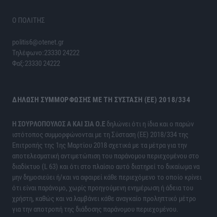
Ο ΠΟΛΙΤΗΣ
politis6@otenet.gr
Τηλέφωνο:23330 24222
Φαξ:23330 24222
ΔΉΛΩΣΗ ΣΥΜΜΌΡΦΩΣΗΣ ΜΕ ΤΗ ΣΎΣΤΑΣΗ (ΕΕ) 2018/334
H ΣΟΥΡΛΟΠΟΥΛΟΣ Α ΚΑΙ ΣΙΑ Ο.Ε
δηλώνει ότι η ίδια και ο παρών
ιστότοπος συμμορφώνονται με τη Σύσταση (ΕΕ) 2018/334 της
Επιτροπής της 1ης Μαρτίου 2018 σχετικά με τα μέτρα για την
αποτελεσματική αντιμετώπιση του παράνομου περιεχομένου στο
διαδίκτυο (L 63) και ότι στο πλαίσιο αυτό διατηρεί το δικαίωμα να
μην δημοσιεύει ή/και να αφαιρεί κάθε περιεχόμενο το οποίο κρίνει
ότι είναι παράνομο, χωρίς προηγούμενη ενημέρωση ή άδεια του
χρήστη, καθώς και να λαμβάνει κάθε αναγκαίο προληπτικό μέτρο
για την αποτροπή της διάδοσης παράνομου περιεχομένου.