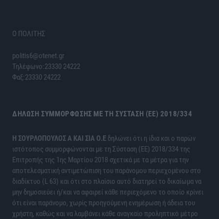
Ο ΠΟΛΙΤΗΣ
politis6@otenet.gr
Τηλέφωνο:23330 24222
Φαξ:23330 24222
ΔΉΛΩΣΗ ΣΥΜΜΌΡΦΩΣΗΣ ΜΕ ΤΗ ΣΎΣΤΑΣΗ (ΕΕ) 2018/334
H ΣΟΥΡΛΟΠΟΥΛΟΣ Α ΚΑΙ ΣΙΑ Ο.Ε
δηλώνει ότι η ίδια και ο παρών
ιστότοπος συμμορφώνονται με τη Σύσταση (ΕΕ) 2018/334 της
Επιτροπής της 1ης Μαρτίου 2018 σχετικά με τα μέτρα για την
αποτελεσματική αντιμετώπιση του παράνομου περιεχομένου στο
διαδίκτυο (L 63) και ότι στο πλαίσιο αυτό διατηρεί το δικαίωμα να
μην δημοσιεύει ή/και να αφαιρεί κάθε περιεχόμενο το οποίο κρίνει
ότι είναι παράνομο, χωρίς προηγούμενη ενημέρωση ή άδεια του
χρήστη, καθώς και να λαμβάνει κάθε αναγκαίο προληπτικό μέτρο