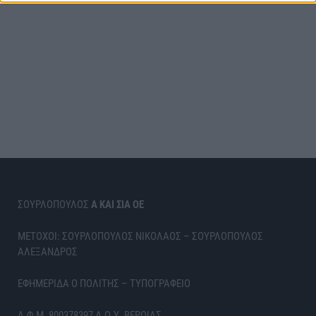
ΣΟΥΡΛΟΠΟΥΛΟΣ
Α ΚΑΙ ΣΙΑ ΟΕ
ΜΕΤΟΧΟΙ: ΣΟΥΡΛΟΠΟΥΛΟΣ ΝΙΚΟΛΑΟΣ – ΣΟΥΡΛΟΠΟΥΛΟΣ
ΑΛΕΞΑΝΔΡΟΣ
ΕΦΗΜΕΡΙΔΑ Ο ΠΟΛΙΤΗΣ – ΤΥΠΟΓΡΑΦΕΙΟ
Α.Φ.Μ. 800378397 Δ.Ο.Υ. ΒΕΡΟΙΑΣ