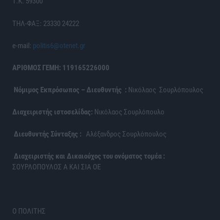
Τ.Κ. 59300
ΤΗΛ-ΦΑΞ: 23330 24222
e-mail:
politis6@otenet.gr
ΑΡΙΘΜΟΣ ΓΕΜΗ: 119165226000
Νόμιμος Εκπρόσωπος – Διευθυντής :
Νικόλαος Σουρλόπουλος
Διαχειριστής ιστοσελίδας:
Νικόλαος Σουρλόπουλο
Διευθυντής Σύνταξης :
Αλέξανδρος Σουρλόπουλος
Διαχειριστής και Δικαιούχος του ονόματος τομέα :
ΣΟΥΡΛΟΠΟΥΛΟΣ Α ΚΑΙ ΣΙΑ ΟΕ
Ο ΠΟΛΙΤΗΣ