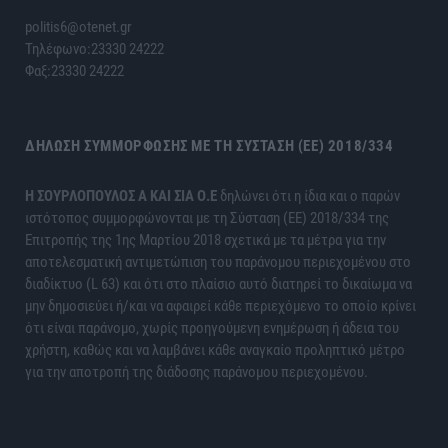
politis6@otenet.gr
Τηλέφωνο:23330 24222
Φαξ:23330 24222
ΔΉΛΩΣΗ ΣΥΜΜΌΡΦΩΣΗΣ ΜΕ ΤΗ ΣΎΣΤΑΣΗ (ΕΕ) 2018/334
H ΣΟΥΡΛΟΠΟΥΛΟΣ Α ΚΑΙ ΣΙΑ Ο.Ε
δηλώνει ότι η ίδια και ο παρών
ιστότοπος συμμορφώνονται με τη Σύσταση (ΕΕ) 2018/334 της
Επιτροπής της 1ης Μαρτίου 2018 σχετικά με τα μέτρα για την
αποτελεσματική αντιμετώπιση του παράνομου περιεχομένου στο
διαδίκτυο (L 63) και ότι στο πλαίσιο αυτό διατηρεί το δικαίωμα να
μην δημοσιεύει ή/και να αφαιρεί κάθε περιεχόμενο το οποίο κρίνει
ότι είναι παράνομο, χωρίς προηγούμενη ενημέρωση ή άδεια του
χρήστη, καθώς και να λαμβάνει κάθε αναγκαίο προληπτικό μέτρο
για την αποτροπή της διάδοσης παράνομου περιεχομένου.