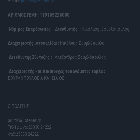
e-mail:
politis6@otenet.gr
ΑΡΙΘΜΟΣ ΓΕΜΗ: 119165226000
Νόμιμος Εκπρόσωπος – Διευθυντής :
Νικόλαος Σουρλόπουλος
Διαχειριστής ιστοσελίδας:
Νικόλαος Σουρλόπουλο
Διευθυντής Σύνταξης :
Αλέξανδρος Σουρλόπουλος
Διαχειριστής και Δικαιούχος του ονόματος τομέα :
ΣΟΥΡΛΟΠΟΥΛΟΣ Α ΚΑΙ ΣΙΑ ΟΕ
Ο ΠΟΛΙΤΗΣ
politis6@otenet.gr
Τηλέφωνο:23330 24222
Φαξ:23330 24222