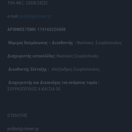
ΤΗΛ-ΦΑΞ: 23330 24222
e-mail:
politis6@otenet.gr
ΑΡΙΘΜΟΣ ΓΕΜΗ: 119165226000
Νόμιμος Εκπρόσωπος – Διευθυντής :
Νικόλαος Σουρλόπουλος
Διαχειριστής ιστοσελίδας:
Νικόλαος Σουρλόπουλο
Διευθυντής Σύνταξης :
Αλέξανδρος Σουρλόπουλος
Διαχειριστής και Δικαιούχος του ονόματος τομέα :
ΣΟΥΡΛΟΠΟΥΛΟΣ Α ΚΑΙ ΣΙΑ ΟΕ
Ο ΠΟΛΙΤΗΣ
politis6@otenet.gr