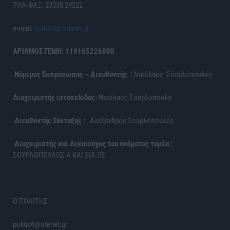
ΤΗΛ-ΦΑΞ: 23330 24222
e-mail:
politis6@otenet.gr
ΑΡΙΘΜΟΣ ΓΕΜΗ: 119165226000
Νόμιμος Εκπρόσωπος – Διευθυντής :
Νικόλαος Σουρλόπουλος
Διαχειριστής ιστοσελίδας:
Νικόλαος Σουρλόπουλο
Διευθυντής Σύνταξης :
Αλέξανδρος Σουρλόπουλος
Διαχειριστής και Δικαιούχος του ονόματος τομέα :
ΣΟΥΡΛΟΠΟΥΛΟΣ Α ΚΑΙ ΣΙΑ ΟΕ
Ο ΠΟΛΙΤΗΣ
politis6@otenet.gr