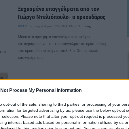
Ξεχασμένα επαγγέλματα από τον
Γιώργο Ντελιόπουλο- ο αρκουδάρος
ΒΙΒΛΙΟ
Τρίτη, 4 Μαρτίου 2025 10:48 ΠΜ
Ο Πολίτης
Μέσα στα αμέτρητα επαγγέλματα που έχω
καταγράψει, είναι και το επάγγελμα του αρκουδιάρη,
του αρκουδάρου στη ντοπιολαλιά. Όπως πολλά
του ,
επαγγέλματα…
Not Process My Personal Information
to opt-out of the sale, sharing to third parties, or processing of your per
formation for targeted advertising by us, please use the below opt-out s
r selection. Please note that after your opt-out request is processed y
eing interest-based ads based on personal information utilized by us or
disclosed to third parties prior to your opt-out. You may separately opt-