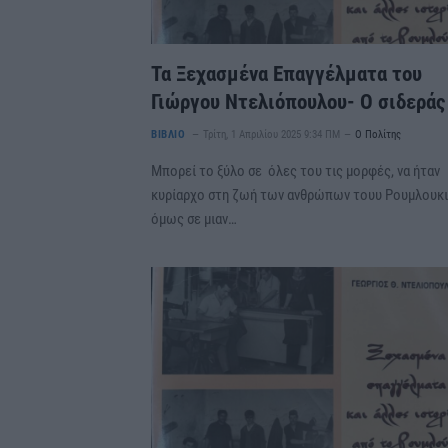
Τα Ξεχασμένα Επαγγέλματα του
Γιώργου Ντελιόπουλου- Ο σιδεράς
ΒΙΒΛΙΟ
Τρίτη, 1 Απριλίου 2025 9:34 ΠΜ
Ο Πολίτης
Μπορεί το ξύλο σε όλες του τις μορφές, να ήταν
κυρίαρχο στη ζωή των ανθρώπων τουυ Ρουμλουκι
όμως σε μιαν…