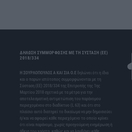
ΔΉΛΩΣΗ ΣΥΜΜΌΡΦΩΣΗΣ ΜΕ ΤΗ ΣΎΣΤΑΣΗ (ΕΕ)
2018/334
H ΣΟΥΡΛΟΠΟΥΛΟΣ Α ΚΑΙ ΣΙΑ Ο.Ε
δηλώνει ότι η ίδια
και ο παρών ιστότοπος συμμορφώνονται με τη
Σύσταση (ΕΕ) 2018/334 της Επιτροπής της 1ης
Μαρτίου 2018 σχετικά με τα μέτρα για την
αποτελεσματική αντιμετώπιση του παράνομου
περιεχομένου στο διαδίκτυο (L 63) και ότι στο
πλαίσιο αυτό διατηρεί το δικαίωμα να μην δημοσιεύει
ή/και να αφαιρεί κάθε περιεχόμενο το οποίο κρίνει
ότι είναι παράνομο, χωρίς προηγούμενη ενημέρωση ή
άδεια του χρήστη, καθώς και να λαμβάνει κάθε