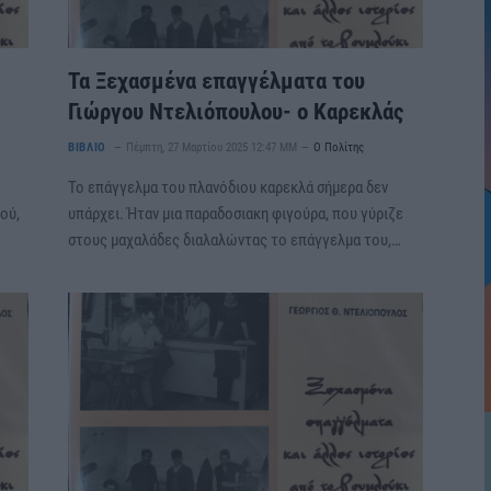
Τα Ξεχασμένα επαγγέλματα του
Γιώργου Ντελιόπουλου- ο Καρεκλάς
ΒΙΒΛΙΟ
Πέμπτη, 27 Μαρτίου 2025 12:47 ΜΜ
Ο Πολίτης
Το επάγγελμα του πλανόδιου καρεκλά σήμερα δεν
ού,
υπάρχει. Ήταν μια παραδοσιακη φιγούρα, που γύριζε
στους μαχαλάδες διαλαλώντας το επάγγελμα του,…