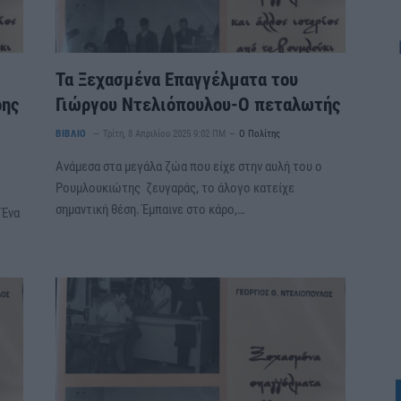
Τα Ξεχασμένα Επαγγέλματα του
ρης
Γιώργου Ντελιόπουλου-Ο πεταλωτής
ΒΙΒΛΙΟ
Τρίτη, 8 Απριλίου 2025 9:02 ΠΜ
Ο Πολίτης
Ανάμεσα στα μεγάλα ζώα που είχε στην αυλή του ο
Ρουμλουκιώτης ζευγαράς, το άλογο κατείχε
σημαντική θέση. Έμπαινε στο κάρο,…
 Ένα