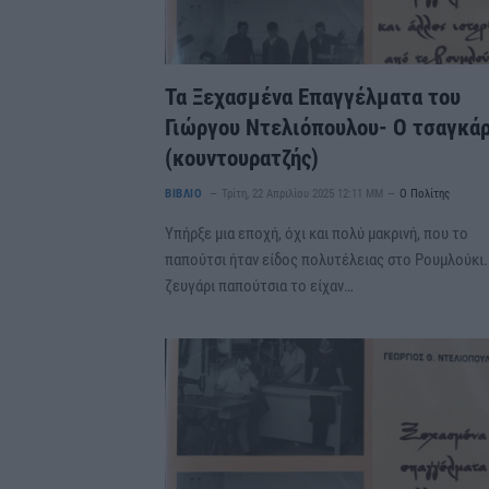
Τα Ξεχασμένα Επαγγέλματα του
Γιώργου Ντελιόπουλου- Ο τσαγκά
(κουντουρατζής)
ΒΙΒΛΙΟ
Τρίτη, 22 Απριλίου 2025 12:11 ΜΜ
Ο Πολίτης
Υπήρξε μια εποχή, όχι και πολύ μακρινή, που το
παπούτσι ήταν είδος πολυτέλειας στο Ρουμλούκι.
ζευγάρι παπούτσια το είχαν…