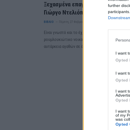
Ξεχασμένα επαγγέλματα από τον
further disc
Γιώργο Ντελιόπουλο- Ο μπάιος
participants
Downstream 
ΒΙΒΛΙΟ
Πέμπτη, 27 Φεβρουαρίου 2025 12:06 ΜΜ
Ο Πολίτης
Είναι γνωστό και το έχω τονίσει πολλές φορές ότ
ρουμλουκιώτικο νοικοκυριό παρουσίαζε μιαν
Persona
αυτάρκεια αγαθών σε όλους τους τομείς,…
I want t
Opted 
I want t
Opted 
I want 
Advertis
Opted 
I want t
of my P
was col
Opted 