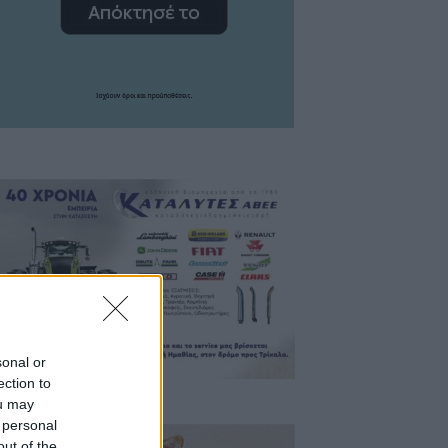
sonal or
ection to
ou may
 personal
out of the