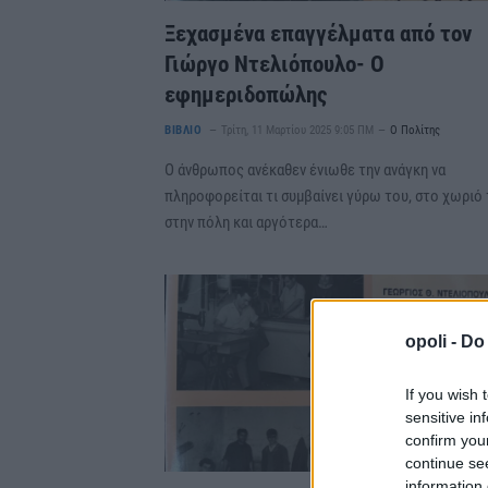
Ξεχασμένα επαγγέλματα από τον
Γιώργο Ντελιόπουλο- Ο
εφημεριδοπώλης
ΒΙΒΛΙΟ
Τρίτη, 11 Μαρτίου 2025 9:05 ΠΜ
Ο Πολίτης
Ο άνθρωπος ανέκαθεν ένιωθε την ανάγκη να
πληροφορείται τι συμβαίνει γύρω του, στο χωριό 
στην πόλη και αργότερα…
opoli -
Do 
If you wish 
sensitive in
confirm you
continue se
information 