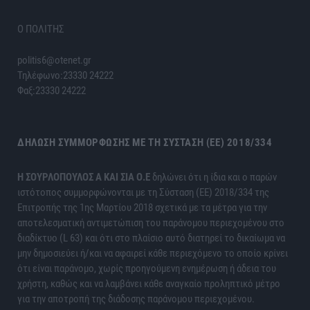
Ο ΠΟΛΙΤΗΣ
politis6@otenet.gr
Τηλέφωνο:23330 24222
Φαξ:23330 24222
ΔΉΛΩΣΗ ΣΥΜΜΌΡΦΩΣΗΣ ΜΕ ΤΗ ΣΎΣΤΑΣΗ (ΕΕ) 2018/334
H ΣΟΥΡΛΟΠΟΥΛΟΣ Α ΚΑΙ ΣΙΑ Ο.Ε
δηλώνει ότι η ίδια και ο παρών
ιστότοπος συμμορφώνονται με τη Σύσταση (ΕΕ) 2018/334 της
Επιτροπής της 1ης Μαρτίου 2018 σχετικά με τα μέτρα για την
αποτελεσματική αντιμετώπιση του παράνομου περιεχομένου στο
διαδίκτυο (L 63) και ότι στο πλαίσιο αυτό διατηρεί το δικαίωμα να
μην δημοσιεύει ή/και να αφαιρεί κάθε περιεχόμενο το οποίο κρίνει
ότι είναι παράνομο, χωρίς προηγούμενη ενημέρωση ή άδεια του
χρήστη, καθώς και να λαμβάνει κάθε αναγκαίο προληπτικό μέτρο
για την αποτροπή της διάδοσης παράνομου περιεχομένου.