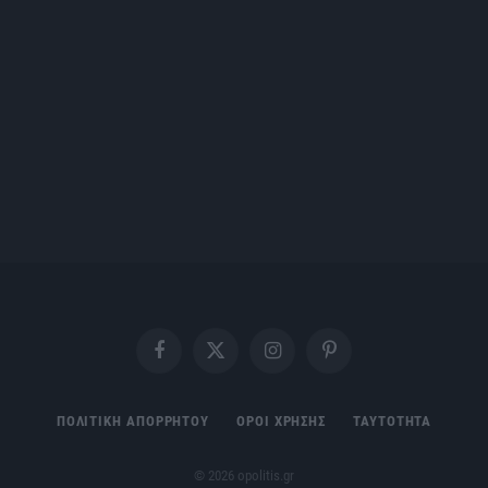
Facebook
X
Instagram
Pinterest
(Twitter)
ΠΟΛΙΤΙΚΗ ΑΠΟΡΡΗΤΟΥ
ΟΡΟΙ ΧΡΗΣΗΣ
ΤΑΥΤΟΤΗΤΑ
© 2026 opolitis.gr