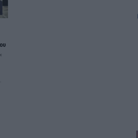
ου
ης
…