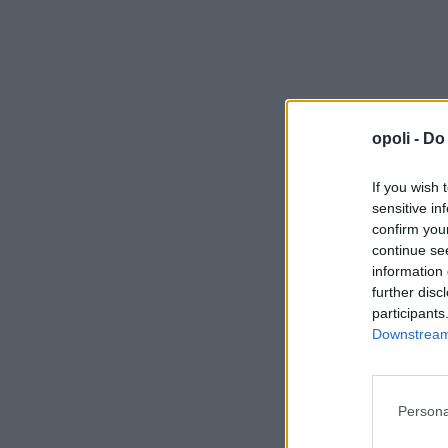
opoli -
Do 
If you wish 
sensitive in
confirm you
continue se
information 
further disc
participants
Downstream 
Persona