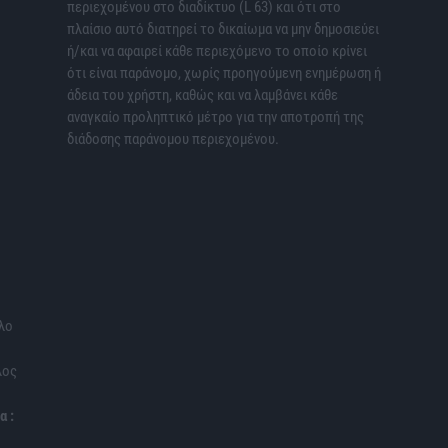
περιεχομένου στο διαδίκτυο (L 63) και ότι στο
πλαίσιο αυτό διατηρεί το δικαίωμα να μην δημοσιεύει
ή/και να αφαιρεί κάθε περιεχόμενο το οποίο κρίνει
ότι είναι παράνομο, χωρίς προηγούμενη ενημέρωση ή
άδεια του χρήστη, καθώς και να λαμβάνει κάθε
αναγκαίο προληπτικό μέτρο για την αποτροπή της
διάδοσης παράνομου περιεχομένου.
λο
λος
α :