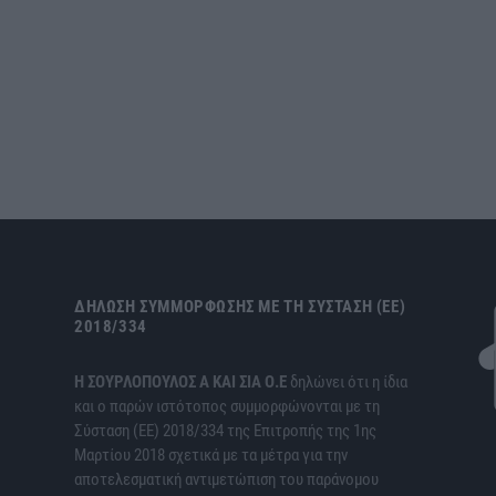
ΔΉΛΩΣΗ ΣΥΜΜΌΡΦΩΣΗΣ ΜΕ ΤΗ ΣΎΣΤΑΣΗ (ΕΕ)
2018/334
H ΣΟΥΡΛΟΠΟΥΛΟΣ Α ΚΑΙ ΣΙΑ Ο.Ε
δηλώνει ότι η ίδια
και ο παρών ιστότοπος συμμορφώνονται με τη
Σύσταση (ΕΕ) 2018/334 της Επιτροπής της 1ης
Μαρτίου 2018 σχετικά με τα μέτρα για την
αποτελεσματική αντιμετώπιση του παράνομου