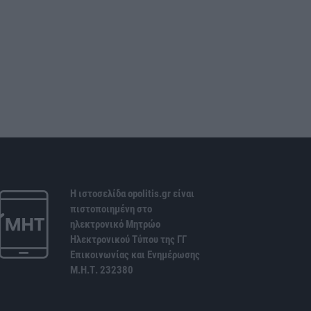
Η ιστοσελίδα opolitis.gr είναι
πιστοποιημένη στο
ηλεκτρονικό Μητρώο
Ηλεκτρονικού Τύπου της ΓΓ
Επικοινωνίας και Ενημέρωσης
Μ.Η.Τ. 232380