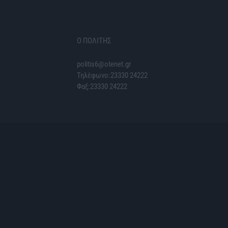
Ο ΠΟΛΙΤΗΣ
politis6@otenet.gr
Τηλέφωνο:23330 24222
Φαξ:23330 24222