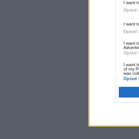
I want t
Opted 
I want t
Opted 
I want 
Advertis
Opted 
I want t
of my P
was col
Opted 