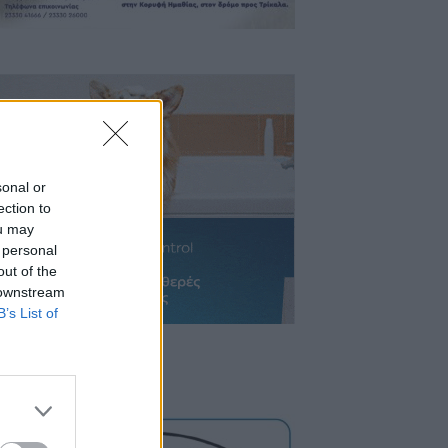
sonal or
ection to
ou may
 personal
out of the
 downstream
B’s List of