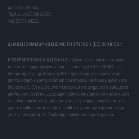
politis6@otenet.gr
Τηλέφωνο:23330 24222
Φαξ:23330 24222
ΔΉΛΩΣΗ ΣΥΜΜΌΡΦΩΣΗΣ ΜΕ ΤΗ ΣΎΣΤΑΣΗ (ΕΕ) 2018/334
H ΣΟΥΡΛΟΠΟΥΛΟΣ Α ΚΑΙ ΣΙΑ Ο.Ε
δηλώνει ότι η ίδια και ο παρών
ιστότοπος συμμορφώνονται με τη Σύσταση (ΕΕ) 2018/334 της
Επιτροπής της 1ης Μαρτίου 2018 σχετικά με τα μέτρα για την
αποτελεσματική αντιμετώπιση του παράνομου περιεχομένου στο
διαδίκτυο (L 63) και ότι στο πλαίσιο αυτό διατηρεί το δικαίωμα να
μην δημοσιεύει ή/και να αφαιρεί κάθε περιεχόμενο το οποίο κρίνει
ότι είναι παράνομο, χωρίς προηγούμενη ενημέρωση ή άδεια του
χρήστη, καθώς και να λαμβάνει κάθε αναγκαίο προληπτικό μέτρο
για την αποτροπή της διάδοσης παράνομου περιεχομένου.