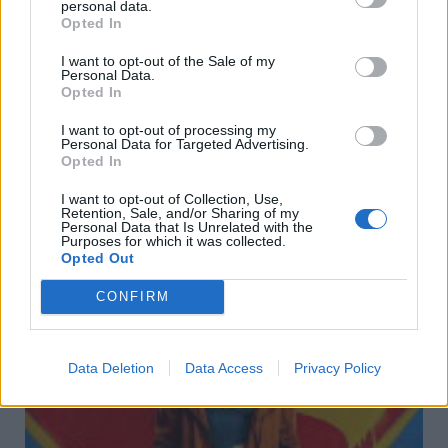
personal data.
ΣΧΕΤΙΚΈΣ ΑΝΑΡΤΉΣΕΙΣ
Opted In
I want to opt-out of the Sale of my
Personal Data.
Opted In
I want to opt-out of processing my
Personal Data for Targeted Advertising.
Opted In
I want to opt-out of Collection, Use,
Retention, Sale, and/or Sharing of my
Personal Data that Is Unrelated with the
Purposes for which it was collected.
Opted Out
CONFIRM
Δράμα:Η γιορτή της Μεταμορφώσεως του Σωτήρος
στον ιερό βράχο της Πρασινάδας
Data Deletion
Data Access
Privacy Policy
Πέμπτη, 6 Αυγούστου 2026 11:40 ΠΜ