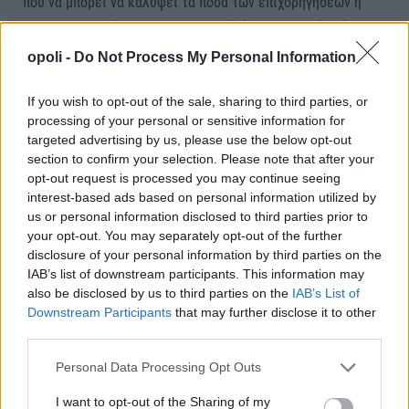
που να μπορεί να καλύψει τα ποσά των επιχορηγήσεων ή
των δανειοδοτήσεων που κανονικά είναι να δοθούν μέσω
του Ταμείου Ανάκαμψης.
opoli -
Do Not Process My Personal Information
If you wish to opt-out of the sale, sharing to third parties, or
processing of your personal or sensitive information for
ΤΑΜΕΙΟ ΑΝΑΚΑΜΨΗΣ
targeted advertising by us, please use the below opt-out
section to confirm your selection. Please note that after your
opt-out request is processed you may continue seeing
interest-based ads based on personal information utilized by
us or personal information disclosed to third parties prior to
Facebook
Twitter
Pinterest
LinkedIn
Tumblr
Telegram
Email
your opt-out. You may separately opt-out of the further
disclosure of your personal information by third parties on the
IAB’s list of downstream participants. This information may
PREVIOUS ARTICLE
NEXT ARTICLE
also be disclosed by us to third parties on the
IAB’s List of
ΕΚΠΑ: Ρεκόρ ανόδου στη διεθνή
Στα ύψη οι τιμές πετρελαίου και
Downstream Participants
that may further disclose it to other
λίστα αξιολόγησης
καυσίμων – Πάνω από τα 2,11
third parties.
πανεπιστημίων QS – Στο top 100
ευρώ η αμόλυβδη, νέες
Personal Data Processing Opt Outs
παγκοσμίως σε 4 πεδία
αυξήσεις προ των πυλών
I want to opt-out of the Sharing of my